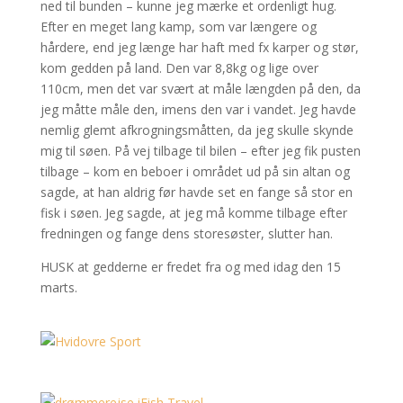
ned til bunden – kunne jeg mærke et ordenligt hug.
Efter en meget lang kamp, som var længere og
hårdere, end jeg længe har haft med fx karper og stør,
kom gedden på land. Den var 8,8kg og lige over
110cm, men det var svært at måle længden på den, da
jeg måtte måle den, imens den var i vandet. Jeg havde
nemlig glemt afkrogningsmåtten, da jeg skulle skynde
mig til søen. På vej tilbage til bilen – efter jeg fik pusten
tilbage – kom en beboer i området ud på sin altan og
sagde, at han aldrig før havde set en fange så stor en
fisk i søen. Jeg sagde, at jeg må komme tilbage efter
fredningen og fange dens storesøster, slutter han.
HUSK at gedderne er fredet fra og med idag den 15
marts.