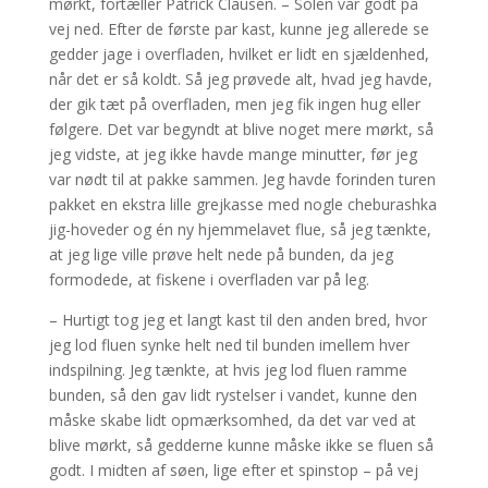
mørkt, fortæller Patrick Clausen. – Solen var godt på
vej ned. Efter de første par kast, kunne jeg allerede se
gedder jage i overfladen, hvilket er lidt en sjældenhed,
når det er så koldt. Så jeg prøvede alt, hvad jeg havde,
der gik tæt på overfladen, men jeg fik ingen hug eller
følgere. Det var begyndt at blive noget mere mørkt, så
jeg vidste, at jeg ikke havde mange minutter, før jeg
var nødt til at pakke sammen. Jeg havde forinden turen
pakket en ekstra lille grejkasse med nogle cheburashka
jig-hoveder og én ny hjemmelavet flue, så jeg tænkte,
at jeg lige ville prøve helt nede på bunden, da jeg
formodede, at fiskene i overfladen var på leg.
– Hurtigt tog jeg et langt kast til den anden bred, hvor
jeg lod fluen synke helt ned til bunden imellem hver
indspilning. Jeg tænkte, at hvis jeg lod fluen ramme
bunden, så den gav lidt rystelser i vandet, kunne den
måske skabe lidt opmærksomhed, da det var ved at
blive mørkt, så gedderne kunne måske ikke se fluen så
godt. I midten af søen, lige efter et spinstop – på vej