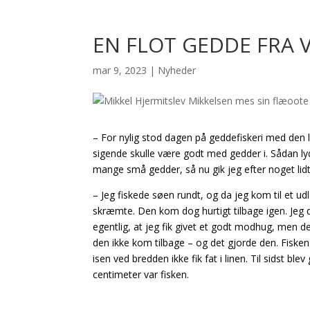
EN FLOT GEDDE FRA
mar 9, 2023
|
Nyheder
– For nylig stod dagen på geddefiskeri med den lok
sigende skulle være godt med gedder i. Sådan lyde
mange små gedder, så nu gik jeg efter noget lidt
– Jeg fiskede søen rundt, og da jeg kom til et ud
skræmte. Den kom dog hurtigt tilbage igen. Jeg dy
egentlig, at jeg fik givet et godt modhug, men d
den ikke kom tilbage – og det gjorde den. Fisken
isen ved bredden ikke fik fat i linen. Til sidst bl
centimeter var fisken.