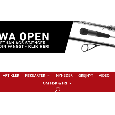
ARTIKLER
FISKEARTER
NYHEDER
GREJNYT
VIDEO
OM FISK & FRI