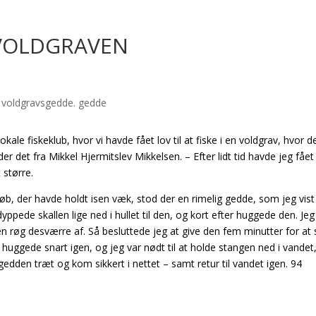
 VOLDGRAVEN
ale fiskeklub, hvor vi havde fået lov til at fiske i en voldgrav, hvor d
r det fra Mikkel Hjermitslev Mikkelsen. – Efter lidt tid havde jeg fået
 større.
løb, der havde holdt isen væk, stod der en rimelig gedde, som jeg vist
ppede skallen lige ned i hullet til den, og kort efter huggede den. Je
en røg desværre af. Så besluttede jeg at give den fem minutter for at
 huggede snart igen, og jeg var nødt til at holde stangen ned i vandet
ev gedden træt og kom sikkert i nettet – samt retur til vandet igen. 94