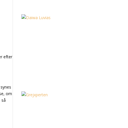
er efter
g synes
 se, om
, så