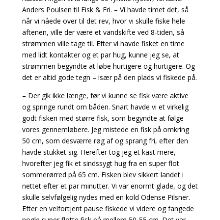
Anders Poulsen til Fisk & Fri. – Vi havde timet det, så
når vi nåede over til det rev, hvor vi skulle fiske hele
aftenen, ville der være et vandskifte ved 8-tiden, så
strømmen ville tage til. Efter vi havde fisket en time
med lidt kontakter og et par hug, kunne jeg se, at
strømmen begyndte at løbe hurtigere og hurtigere. Og
det er altid gode tegn – især på den plads vi fiskede på.
– Der gik ikke længe, før vi kunne se fisk være aktive
og springe rundt om båden. Snart havde vi et virkelig
godt fiskeri med større fisk, som begyndte at følge
vores gennemløbere. Jeg mistede en fisk på omkring
50 cm, som desværre røg af og sprang fri, efter den
havde stukket sig. Herefter tog jeg et kast mere,
hvorefter jeg fik et sindssygt hug fra en super flot
sommerørred på 65 cm. Fisken blev sikkert landet i
nettet efter et par minutter. Vi var enormt glade, og det
skulle selvfølgelig nydes med en kold Odense Pilsner.
Efter en velfortjent pause fiskede vi videre og fangede
nogle super flotte fisk på mellem 50-55 cm. Det var