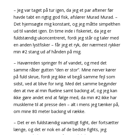
– Jeg var taget på tur igen, da jeg et par aftener før
havde tabt en rigtig god fisk, afslører Murad Murad. –
Det hjemsøgte mig konstant, og jeg måtte simpelthen
ud til vandet igen. En time inde i fiskeriet, da jeg er
fuldstændig ukoncentreret, fordi jeg står og taler med
en anden lystfisker – får jeg et ryk, der nærmest rykker
min #2 stang ud af hånden på mig.
– Havørreden springer fri af vandet, og med det
samme råber gutten “den er stor”. Mine nerver kører
på fuld skrue, fordi jeg ikke vil begå samme fejl som
sidst, ved at blive for ivrig. Med det samme begynder
den at rive al min flueline samt backing af, og jeg kan
ikke gøre andet end at følge med, da min #2 ikke har
musklerne til at presse den – alt i mens jeg tænker på,
om mine 80 meter backing vil række.
– Det er en fuldstændig vanvittigt fight, der fortsætter
længe, og det er nok en af de bedste fights, jeg