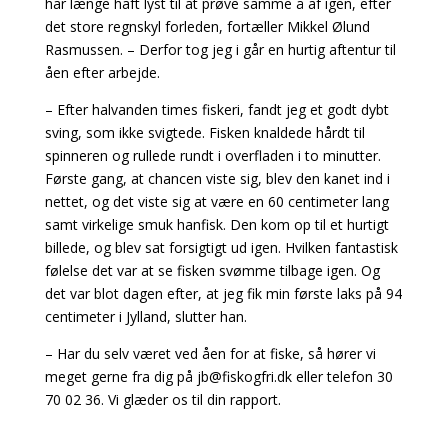
har længe haft lyst til at prøve samme å af igen, efter
det store regnskyl forleden, fortæller Mikkel Ølund
Rasmussen. – Derfor tog jeg i går en hurtig aftentur til
åen efter arbejde.
– Efter halvanden times fiskeri, fandt jeg et godt dybt
sving, som ikke svigtede. Fisken knaldede hårdt til
spinneren og rullede rundt i overfladen i to minutter.
Første gang, at chancen viste sig, blev den kanet ind i
nettet, og det viste sig at være en 60 centimeter lang
samt virkelige smuk hanfisk. Den kom op til et hurtigt
billede, og blev sat forsigtigt ud igen. Hvilken fantastisk
følelse det var at se fisken svømme tilbage igen. Og
det var blot dagen efter, at jeg fik min første laks på 94
centimeter i Jylland, slutter han.
– Har du selv været ved åen for at fiske, så hører vi
meget gerne fra dig på
jb@fiskogfri.dk
eller telefon 30
70 02 36. Vi glæder os til din rapport.