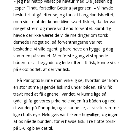
– Jeg har netop været på havtur med Ole Jessen og
Jesper Flindt, fortæller Bettina Jørgensen. – Vi havde
besluttet at gå efter sej og torsk i Langelandsbæltet,
men vidste at det kunne blive svært fiskeri, da der var
meget strøm og mere vind end forventet. Samtidig
havde der ikke været de vilde meldinger om torsk
dernede i noget tid, så forventningerne var ret
beskedne. Vi ville egentlig bare have en hyggelig dag
sammen på vandet. Men første gang vi stoppede
båden for at begynde og lede efter lidt fisk, kunne vi se
på ekkoloddet, at der var fisk.
– På Panoptix kunne man virkelig se, hvordan der kom
en stor stime jagende fisk ind under båden, så vi fik
travlt med at få agnene i vandet. Vi kunne lige så
tydeligt følge vores pirke hele vejen fra båden og ned
til vandet på Panoptix, og vi kunne se, at vi ville ramme
lige i bulls eye. Heldigvis var fiskene hugvillige, og ingen
af os nåede bunden, før vi havde fisk. Tre flotte torsk
på 5-6 kg blev det til.