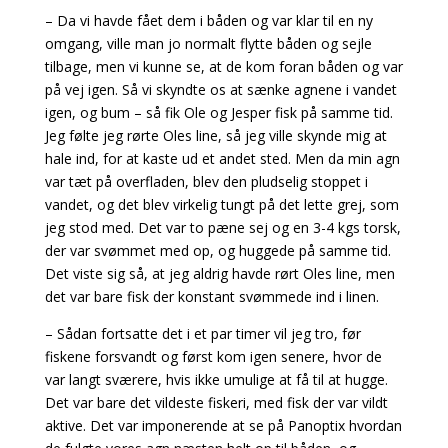
– Da vi havde fået dem i båden og var klar til en ny
omgang, ville man jo normalt flytte båden og sejle
tilbage, men vi kunne se, at de kom foran båden og var
på vej igen. Så vi skyndte os at sænke agnene i vandet
igen, og bum – så fik Ole og Jesper fisk på samme tid.
Jeg følte jeg rørte Oles line, så jeg ville skynde mig at
hale ind, for at kaste ud et andet sted. Men da min agn
var tæt på overfladen, blev den pludselig stoppet i
vandet, og det blev virkelig tungt på det lette grej, som
jeg stod med. Det var to pæne sej og en 3-4 kgs torsk,
der var svømmet med op, og huggede på samme tid.
Det viste sig så, at jeg aldrig havde rørt Oles line, men
det var bare fisk der konstant svømmede ind i linen.
– Sådan fortsatte det i et par timer vil jeg tro, før
fiskene forsvandt og først kom igen senere, hvor de
var langt sværere, hvis ikke umulige at få til at hugge.
Det var bare det vildeste fiskeri, med fisk der var vildt
aktive. Det var imponerende at se på Panoptix hvordan