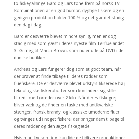
to fiskegalninge Bard og Lars tone frem på norsk TV.
Kombinationen af en god humor, dygtige fiskere og en
gedigen produktion holder 100 % og det gør det stadig
den dag i dag.
Bard er desværre blevet mindre synlig, men er dog
stadig med som gæst i deres nyeste film Tørfluelandet
3- Gi meg til March Brown, som nu er ude på DVD i de
danske butikker.
Andreas og Lars fungerer dog som et godt team, når
der prøver at finde tilbage til deres rødder som
fluefiskere. De er desværre blevet udstyrs fikserede høj
teknologiske fiskerobotter som kun laders sig stille
tilfreds med ørreder over 2 kilo. Når deres fiskegrej
bliver væk og de finder en taske med antikvariske
stænger, fransk brandy, og klassiske umoderne fluer,
og tvinges ud i noget fiskerei der bringer dem tilbage til
deres rødder og den ægte fiskeglæde.
Hvis man ligesom jeg, kan lide de tidligere produktioner