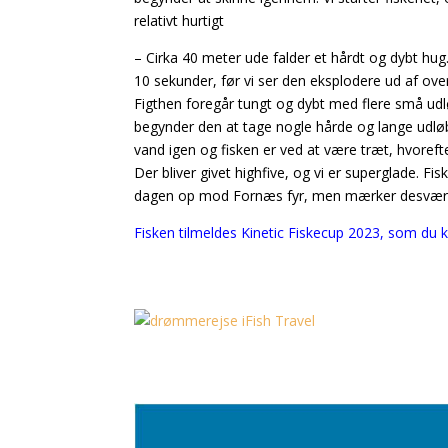
relativt hurtigt
– Cirka 40 meter ude falder et hårdt og dybt hug. 
10 sekunder, før vi ser den eksplodere ud af overfl
Figthen foregår tungt og dybt med flere små udl
begynder den at tage nogle hårde og lange udløb, h
vand igen og fisken er ved at være træt, hvoref
Der bliver givet highfive, og vi er superglade. Fis
dagen op mod Fornæs fyr, men mærker desværre i
Fisken tilmeldes Kinetic Fiskecup 2023, som du