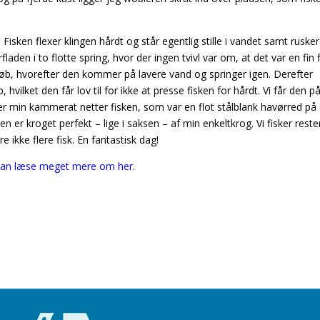
Fisken flexer klingen hårdt og står egentlig stille i vandet samt rusker
aden i to flotte spring, hvor der ingen tvivl var om, at det var en fin f
øb, hvorefter den kommer på lavere vand og springer igen. Derefter
vilket den får lov til for ikke at presse fisken for hårdt. Vi får den på
ter min kammerat netter fisken, som var en flot stålblank havørred på
ken er kroget perfekt – lige i saksen – af min enkeltkrog. Vi fisker reste
kke flere fisk. En fantastisk dag!
 kan læse meget mere om her.