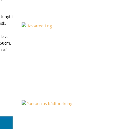
 tungt i
isk.
 lavt
 60cm.
n af