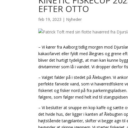
KINETIC FISKECUP 20
EFTER OTTO
feb 19, 2023
|
Nyheder
– Vi kører fra Aalborg tidlig morgen mod Djursla
kakaofarvet eller fyldt med ålegræs og grene ef
bliver det hurtigt tydeligt, at man kan kunne by
drivtømmer som lå i vandet. Vi dropper derfor fi
– Valget falder på i stedet på Ålebugten. Vi ankom
perfekte farvede vand, som vi havørredfiskere ved
fiskeriet og fisker nord på fra parkeringspladsen
følgere, som følger med helt ind til stangspidsen
– Vi beslutter at snuppe en kop kaffe og sætte os
det hvide hus, der ligger i kanten af Ålebugten
højtstående tangplanter, skifter vi begge agn til 
begynder at skinne igennem. Vi starter fiskeriet,