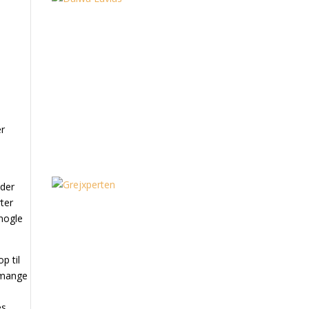
er
 der
rter
 nogle
p til
r mange
es