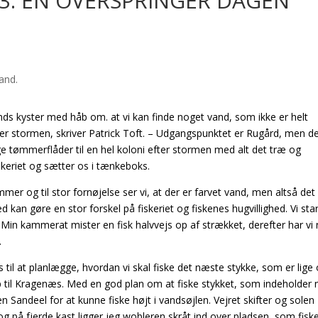
23: EN OVERSPRINGER DAGEN
nds kyster med håb om. at vi kan finde noget vand, som ikke er helt
ter stormen, skriver Patrick Toft. – Udgangspunktet er Rugård, men d
gge tømmerflåder til en hel koloni efter stormen med alt det træ og
skeriet og sætter os i tænkeboks.
mer og til stor fornøjelse ser vi, at der er farvet vand, men altså det
 kan gøre en stor forskel på fiskeriet og fiskenes hugvillighed. Vi sta
. Min kammerat mister en fisk halvvejs op af strækket, derefter har vi
.
 til at planlægge, hvordan vi skal fiske det næste stykke, som er lige o
 op til Kragenæs. Med en god plan om at fiske stykket, som indeholde
en Sandeel for at kunne fiske højt i vandsøjlen. Vejret skifter og solen
 og på fjerde kast ligger jeg wobleren skråt ind over pladsen, som fisk