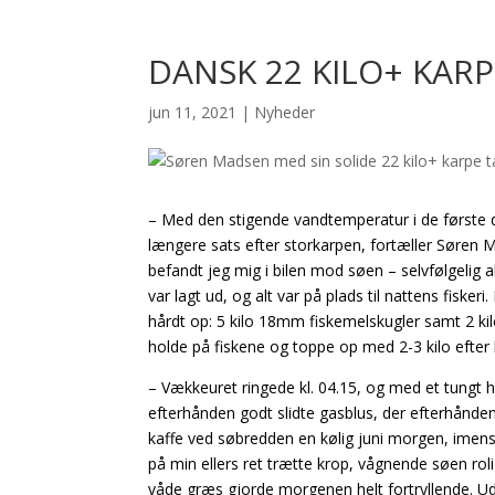
DANSK 22 KILO+ KARP
jun 11, 2021
|
Nyheder
– Med den stigende vandtemperatur i de første dag
længere sats efter storkarpen, fortæller Søren M
befandt jeg mig i bilen mod søen – selvfølgelig 
var lagt ud, og alt var på plads til nattens fiske
hårdt op: 5 kilo 18mm fiskemelskugler samt 2 kil
holde på fiskene og toppe op med 2-3 kilo efter h
– Vækkeuret ringede kl. 04.15, og med et tungt 
efterhånden godt slidte gasblus, der efterhånde
kaffe ved søbredden en kølig juni morgen, imens
på min ellers ret trætte krop, vågnende søen r
våde græs gjorde morgenen helt fortryllende. Ud