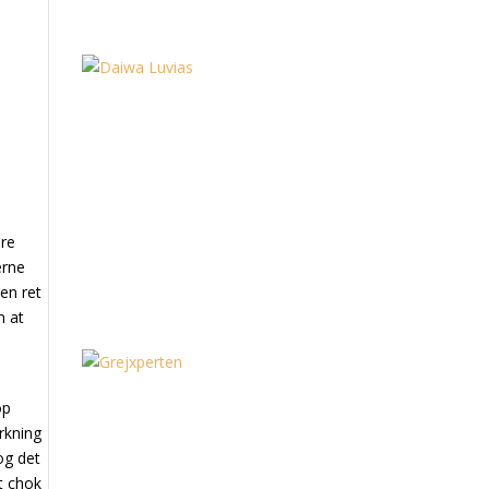
t
dre
erne
sen ret
m at
op
rkning
og det
t chok