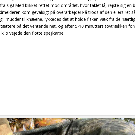
fra sig.! Med blikket rettet mod området, hvor taklet lå, rejste sig en 
idmelderen kom gevaldigt på overarbejde! På trods af den ellers ret s
g i mudder til knæene, lykkedes det at holde fisken væk fra de nærtl
 tættere på det ventende net, og efter 5-10 minutters tovtrækkeri for
ilo vejede den flotte spejlkarpe.