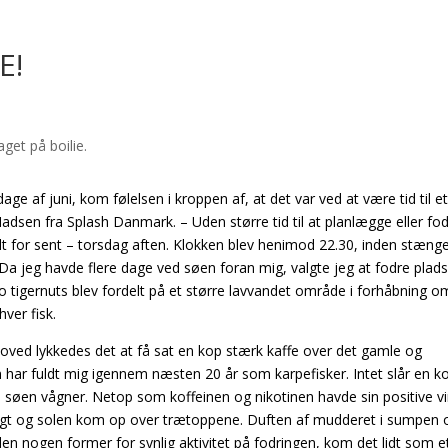
E!
e af juni, kom følelsen i kroppen af, at det var ved at være tid til e
adsen fra Splash Danmark. – Uden større tid til at planlægge eller fo
alt for sent – torsdag aften. Klokken blev henimod 22.30, inden stæng
ri. Da jeg havde flere dage ved søen foran mig, valgte jeg at fodre plad
o tigernuts blev fordelt på et større lavvandet område i forhåbning o
ver fisk.
hoved lykkedes det at få sat en kop stærk kaffe over det gamle og
n har fuldt mig igennem næsten 20 år som karpefisker. Intet slår en k
 søen vågner. Netop som koffeinen og nikotinen havde sin positive vi
oligt og solen kom op over trætoppene. Duften af mudderet i sumpen 
en nogen former for synlig aktivitet på fodringen, kom det lidt som e