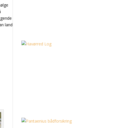
bølge
å
iggende
an land