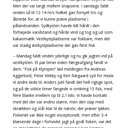
Men der var langt mellem snapsene. I søndags faldt
vinden så til 12-14 m/s hvilket gav fornyet tro og
åbnede for, at vi kunne prøve pladserne i
pålandsvinden. Sydkysten havde lidt hårdt i den
forhøjede vandstand og hårde vind og tog sig ud som
kakaomælk. Vestkystpladserne var fiskbare, men det
var stadig østkystpladserne der gav flest fisk.
– Mandag faldt vinden yderlige og nu gik jagten ind på
vestkysten. Et par timer inden færgeafgang fandt vi
dem. ”Fisk på Klympen” lød meldingen fra Andreas
Aggerlund, Peter Kirkby og Kim Rægaard syd for Hasle.
Vi andre ilede til. Anders Juhl fandt det helt rigtige spot,
og på de sidste timer fangede vi omkring 15 fisk, med
flere blanke imellem op til 2,1 kilo. Vi havde kontakt
med det der var endnu større, men den slap med
skrækken og står klar til de næste, der prøver lykken.
Fiskeriet var Ikke noget exceptionelt, men efter 3-4
blæsende dage i fortvivlet jagt på godt fiskeri, var det