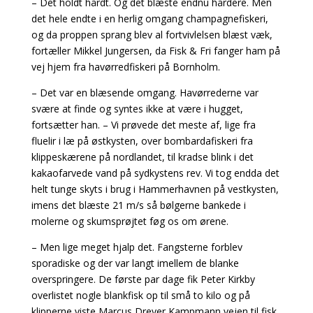
– Det holdt hårdt. Og det blæste endnu hårdere. Men
det hele endte i en herlig omgang champagnefiskeri,
og da proppen sprang blev al fortvivlelsen blæst væk,
fortæller Mikkel Jungersen, da Fisk & Fri fanger ham på
vej hjem fra havørredfiskeri på Bornholm.
– Det var en blæsende omgang. Havørrederne var
svære at finde og syntes ikke at være i hugget,
fortsætter han. – Vi prøvede det meste af, lige fra
fluelir i læ på østkysten, over bombardafiskeri fra
klippeskærene på nordlandet, til kradse blink i det
kakaofarvede vand på sydkystens rev. Vi tog endda det
helt tunge skyts i brug i Hammerhavnen på vestkysten,
imens det blæste 21 m/s så bølgerne bankede i
molerne og skumsprøjtet føg os om ørene.
– Men lige meget hjalp det. Fangsterne forblev
sporadiske og der var langt imellem de blanke
overspringere. De første par dage fik Peter Kirkby
overlistet nogle blankfisk op til små to kilo og på
klipperne viste Marcus Dreyer Kampmann vejen til fisk.