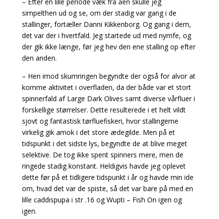
– Efter en lille periode væk fra åen skulle jeg
simpelthen ud og se, om der stadig var gang i de
stallinger, fortæller Danni Kikkenborg. Og gang i dem,
det var der i hvertfald. Jeg startede ud med nymfe, og
der gik ikke længe, før jeg hev den ene stalling op efter
den anden.
– Hen imod skumringen begyndte der også for alvor at
komme aktivitet i overfladen, da der både var et stort
spinnerfald af Large Dark Olives samt diverse vårfluer i
forskellige størrelser. Dette resulterede i et helt vildt
sjovt og fantastisk tørfluefiskeri, hvor stallingerne
virkelig gik amok i det store ædegilde. Men på et
tidspunkt i det sidste lys, begyndte de at blive meget
selektive. De tog ikke spent spinners mere, men de
ringede stadig konstant. Heldigvis havde jeg oplevet
dette før på et tidligere tidspunkt i år og havde min ide
om, hvad det var de spiste, så det var bare på med en
lille caddispupa i str .16 og Wupti – Fish On igen og
igen.