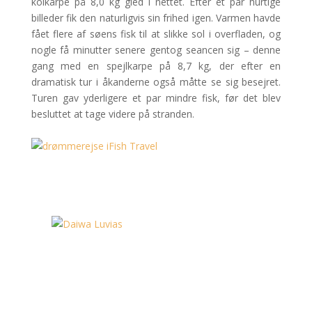
koikarpe på 8,0 kg gled i nettet. Efter et par hurtige
billeder fik den naturligvis sin frihed igen. Varmen havde
fået flere af søens fisk til at slikke sol i overfladen, og
nogle få minutter senere gentog seancen sig – denne
gang med en spejlkarpe på 8,7 kg, der efter en
dramatisk tur i åkanderne også måtte se sig besejret.
Turen gav yderligere et par mindre fisk, før det blev
besluttet at tage videre på stranden.