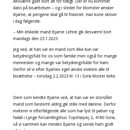
desværre gået bort alt for tidligt. Der er nu kommet
dato på bisættelsen – og i stedet for blomster ønsker
Bjarne, at pengene skal gå til fiskeriet. Han kone skriver
i dag følgende:
– Min elskede mand Bjarne Lehné gik desværre bort
mandags den 23.1.2023
Jeg ved, at han var en mand som ikke kun var
betydningsfuld for os som familie men også for mange
mennesker og mange var betydningsfulde for ham.
Derfor vil vi efter Bjarnes eget ønske invitere alle til
bisættelse – torsdag 2.2.2023 kl. 13 i Sorø kloster kirke.
Dem som kendte Bjarne ved, at han var en storslået
mand som bestemt aldrig gik stille med dørene. Derfor
inviterer vi efterfølgende alle som har lyst til pølser og
fadøl i Lynge forsamlingshus Topshøjvej 2, 4180 Sorø,
så vi sammen kan mindes Bjarne og sende ham godt