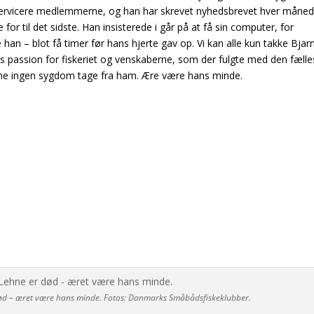
 servicere medlemmerne, og han har skrevet nyhedsbrevet hver måne
or til det sidste. Han insisterede i går på at få sin computer, for
han – blot få timer før hans hjerte gav op. Vi kan alle kun takke Bjar
 passion for fiskeriet og venskaberne, som der fulgte med den fælle
ne ingen sygdom tage fra ham. Ære være hans minde.
 være hans minde. Fotos: Danmarks Småbådsfiskeklubber.