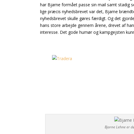
har Bjarne formået passe sin mail samt stadig
lige præcis nyhedsbrevet var det, Bjarne brændte f
nyhedsbrevet skulle gøres færdigt. Og det gjorde 
hans store arbejde gennem årene, drevet af hans
interesse. Det gode humør og kampgejsten kun
Bjarne Lehne er død – æret