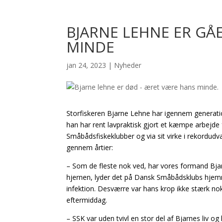
BJARNE LEHNE ER GÅ
MINDE
jan 24, 2023
|
Nyheder
Storfiskeren Bjarne Lehne har igennem generati
han har rent lavpraktisk gjort et kæmpe arbejd
Småbådsfiskeklubber og via sit virke i rekordudval
gennem årtier:
– Som de fleste nok ved, har vores formand Bja
hjernen, lyder det på Dansk Småbådsklubs hjemm
infektion. Desværre var hans krop ikke stærk no
eftermiddag.
– SSK var uden tvivl en stor del af Bjarnes liv o