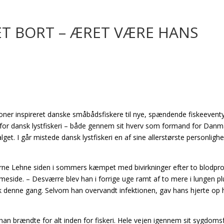
ET BORT – ÆRET VÆRE HANS
oner inspireret danske småbådsfiskere til nye, spændende fiskeevent
e for dansk lystfiskeri – både gennem sit hverv som formand for Danm
get. I går mistede dansk lystfiskeri en af sine allerstørste personligh
rne Lehne siden i sommers kæmpet med bivirkninger efter to blodpro
eside. – Desværre blev han i forrige uge ramt af to mere i lungen pl
k denne gang. Selvom han overvandt infektionen, gav hans hjerte op he
g han brændte for alt inden for fiskeri. Hele vejen igennem sit sygdoms