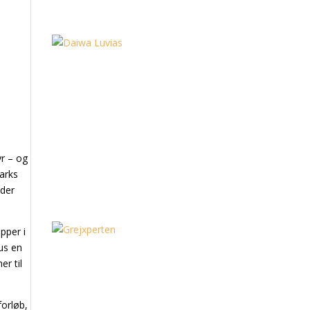
yr – og
arks
eder
pper i
us en
r til
forløb,