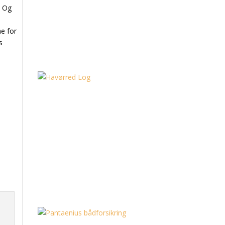
d Og
ne for
s