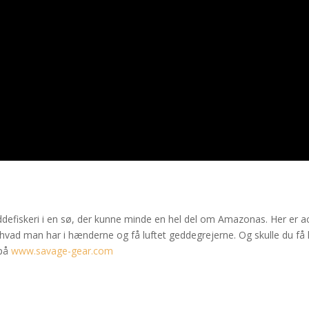
ddefiskeri i en sø, der kunne minde en hel del om Amazonas. Her er a
t, hvad man har i hænderne og få luftet geddegrejerne. Og skulle du få 
 på
www.savage-gear.com