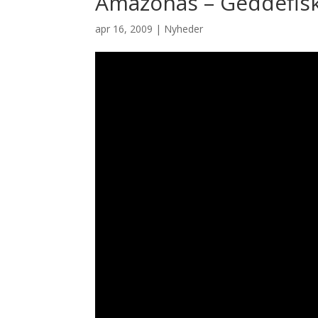
Amazonas – Geddefisk
apr 16, 2009
|
Nyheder