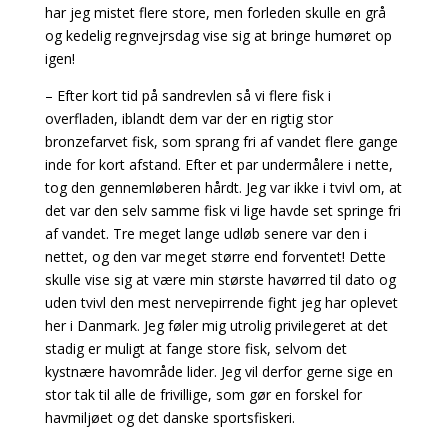
har jeg mistet flere store, men forleden skulle en grå
og kedelig regnvejrsdag vise sig at bringe humøret op
igen!
– Efter kort tid på sandrevlen så vi flere fisk i
overfladen, iblandt dem var der en rigtig stor
bronzefarvet fisk, som sprang fri af vandet flere gange
inde for kort afstand. Efter et par undermålere i nette,
tog den gennemløberen hårdt. Jeg var ikke i tvivl om, at
det var den selv samme fisk vi lige havde set springe fri
af vandet. Tre meget lange udløb senere var den i
nettet, og den var meget større end forventet! Dette
skulle vise sig at være min største havørred til dato og
uden tvivl den mest nervepirrende fight jeg har oplevet
her i Danmark. Jeg føler mig utrolig privilegeret at det
stadig er muligt at fange store fisk, selvom det
kystnære havområde lider. Jeg vil derfor gerne sige en
stor tak til alle de frivillige, som gør en forskel for
havmiljøet og det danske sportsfiskeri.