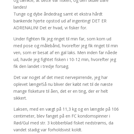
og tænkte, at dette var fisken, og den skulle bare
landes!
Tunge og dybe åndedrag samt et ekstra hårdt
bankende hjerte opstod ud af ingenting! DET ER
ADRENALIN! Det er hvad, vi fisker for.
Under fighten fik jeg ringet til min far, som kom ud
med pose og målebånd, hvorefter jeg fik ringet til min
ven, som er besat af en gal laks. Men inden far nåede
ud, havde jeg fightet fisken i 10-12 min, hvorefter jeg
fik den landet i tredje forsøg.
Det var noget af det mest nervepirrende, jeg har
oplevet længe!Så nu bliver der købt net til de næste
mange fisketure til åen, det er en ting, der er helt
sikkert.
Laksen, med en vægt på 11,3 kg og en længde på 106
centimeter, blev fanget på en FC kondomspinner i
Rød/Gul med str. 3 kobberblad fisket nedstrøms, da
vandet stadig var forholdsvist koldt.