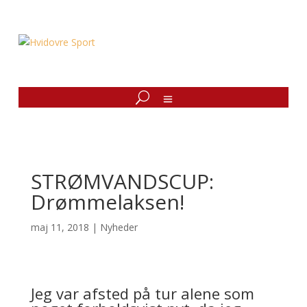
STRØMVANDSCUP:
Drømmelaksen!
maj 11, 2018
|
Nyheder
Jeg var afsted på tur alene som