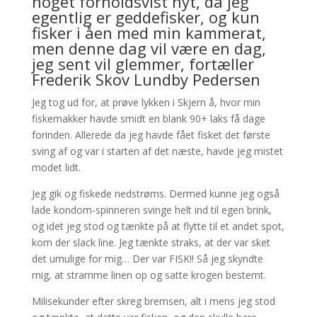
noget forholdsvist nyt, da jeg
egentlig er geddefisker, og kun
fisker i åen med min kammerat,
men denne dag vil være en dag,
jeg sent vil glemmer, fortæller
Frederik Skov Lundby Pedersen
Jeg tog ud for, at prøve lykken i Skjern å, hvor min
fiskemakker havde smidt en blank 90+ laks få dage
forinden. Allerede da jeg havde fået fisket det første
sving af og var i starten af det næste, havde jeg mistet
modet lidt.
Jeg gik og fiskede nedstrøms. Dermed kunne jeg også
lade kondom-spinneren svinge helt ind til egen brink,
og idet jeg stod og tænkte på at flytte til et andet spot,
kom der slack line. Jeg tænkte straks, at der var sket
det umulige for mig… Der var FISK!! Så jeg skyndte
mig, at stramme linen op og satte krogen bestemt.
Milisekunder efter skreg bremsen, alt i mens jeg stod