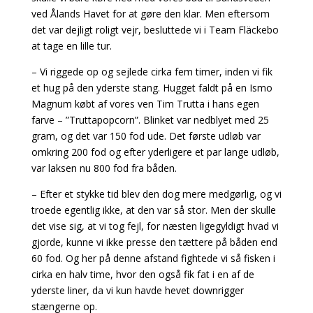
ved Ålands Havet for at gøre den klar. Men eftersom
det var dejligt roligt vejr, besluttede vi i Team Fläckebo
at tage en lille tur.
– Vi riggede op og sejlede cirka fem timer, inden vi fik
et hug på den yderste stang. Hugget faldt på en Ismo
Magnum købt af vores ven Tim Trutta i hans egen
farve – ”Truttapopcorn”. Blinket var nedblyet med 25
gram, og det var 150 fod ude. Det første udløb var
omkring 200 fod og efter yderligere et par lange udløb,
var laksen nu 800 fod fra båden.
– Efter et stykke tid blev den dog mere medgørlig, og vi
troede egentlig ikke, at den var så stor. Men der skulle
det vise sig, at vi tog fejl, for næsten ligegyldigt hvad vi
gjorde, kunne vi ikke presse den tættere på båden end
60 fod. Og her på denne afstand fightede vi så fisken i
cirka en halv time, hvor den også fik fat i en af de
yderste liner, da vi kun havde hevet downrigger
stængerne op.