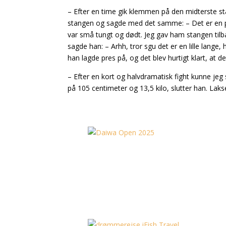
– Efter en time gik klemmen på den midterste stan
stangen og sagde med det samme: – Det er en p
var små tungt og dødt. Jeg gav ham stangen tilba
sagde han: – Arhh, tror sgu det er en lille lang
han lagde pres på, og det blev hurtigt klart, at d
– Efter en kort og halvdramatisk fight kunne je
på 105 centimeter og 13,5 kilo, slutter han. L