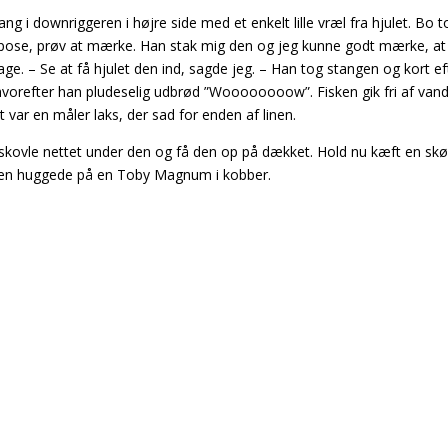
g i downriggeren i højre side med et enkelt lille vræl fra hjulet. Bo t
ose, prøv at mærke. Han stak mig den og jeg kunne godt mærke, at
ge. – Se at få hjulet den ind, sagde jeg. – Han tog stangen og kort ef
e, hvorefter han pludeselig udbrød ”Woooooooow”. Fisken gik fri af van
et var en måler laks, der sad for enden af linen.
g skovle nettet under den og få den op på dækket. Hold nu kæft en sk
aksen huggede på en Toby Magnum i kobber.