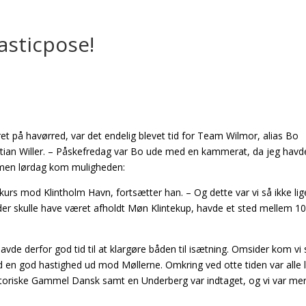
asticpose!
ret på havørred, var det endelig blevet tid for Team Wilmor, alias Bo
hristian Willer. – Påskefredag var Bo ude med en kammerat, da jeg havd
, men lørdag kom muligheden:
 kurs mod Klintholm Havn, fortsætter han. – Og dette var vi så ikke li
er skulle have været afholdt Møn Klintekup, havde et sted mellem 1
.
vde derfor god tid til at klargøre båden til isætning. Omsider kom vi 
d en god hastighed ud mod Møllerne. Omkring ved otte tiden var alle 
gatoriske Gammel Dansk samt en Underberg var indtaget, og vi var me