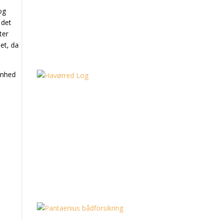
og
 det
ter
det, da
ønhed