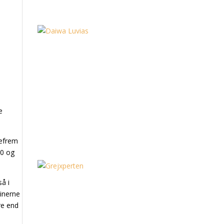
e
gefrem
00 og
så i
linerne
re end