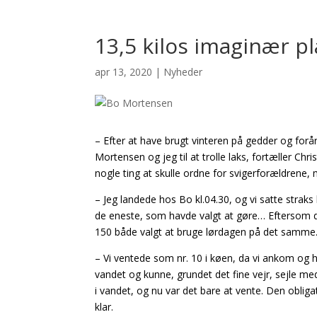
13,5 kilos imaginær pl
apr 13, 2020
|
Nyheder
– Efter at have brugt vinteren på gedder og forå
Mortensen og jeg til at trolle laks, fortæller C
nogle ting at skulle ordne for svigerforældrene
– Jeg landede hos Bo kl.04.30, og vi satte straks
de eneste, som havde valgt at gøre… Eftersom d
150 både valgt at bruge lørdagen på det samme
– Vi ventede som nr. 10 i køen, da vi ankom og ha
vandet og kunne, grundet det fine vejr, sejle me
i vandet, og nu var det bare at vente. Den obli
klar.