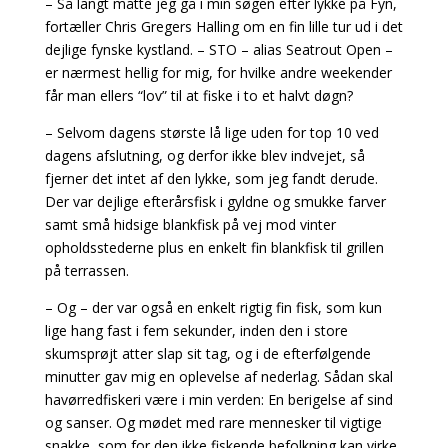
– Så langt måtte jeg gå i min søgen efter lykke på Fyn,
fortæller Chris Gregers Halling om en fin lille tur ud i det
dejlige fynske kystland. – STO – alias Seatrout Open –
er nærmest hellig for mig, for hvilke andre weekender
får man ellers “lov” til at fiske i to et halvt døgn?
– Selvom dagens største lå lige uden for top 10 ved
dagens afslutning, og derfor ikke blev indvejet, så
fjerner det intet af den lykke, som jeg fandt derude.
Der var dejlige efterårsfisk i gyldne og smukke farver
samt små hidsige blankfisk på vej mod vinter
opholdsstederne plus en enkelt fin blankfisk til grillen
på terrassen.
– Og – der var også en enkelt rigtig fin fisk, som kun
lige hang fast i fem sekunder, inden den i store
skumsprøjt atter slap sit tag, og i de efterfølgende
minutter gav mig en oplevelse af nederlag. Sådan skal
havørredfiskeri være i min verden: En berigelse af sind
og sanser. Og mødet med rare mennesker til vigtige
snakke, som for den ikke fiskende befolkning kan virke