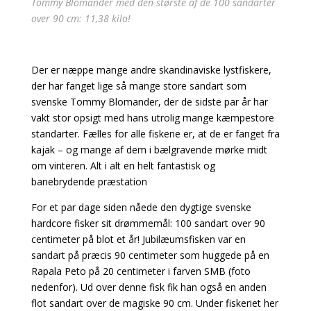
Tommy Blomander med den største af de 100 sandarter
over 90 cm: 11,38 kilo!
Der er næppe mange andre skandinaviske lystfiskere,
der har fanget lige så mange store sandart som
svenske Tommy Blomander, der de sidste par år har
vakt stor opsigt med hans utrolig mange kæmpestore
standarter. Fælles for alle fiskene er, at de er fanget fra
kajak – og mange af dem i bælgravende mørke midt
om vinteren. Alt i alt en helt fantastisk og
banebrydende præstation
For et par dage siden nåede den dygtige svenske
hardcore fisker sit drømmemål: 100 sandart over 90
centimeter på blot et år! Jubilæumsfisken var en
sandart på præcis 90 centimeter som huggede på en
Rapala Peto på 20 centimeter i farven SMB (foto
nedenfor). Ud over denne fisk fik han også en anden
flot sandart over de magiske 90 cm. Under fiskeriet her