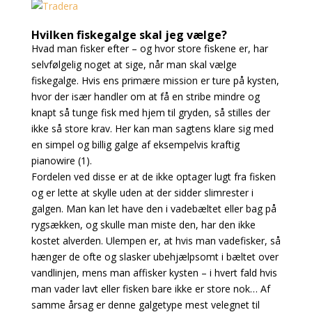
Hvilken fiskegalge skal jeg vælge?
Hvad man fisker efter – og hvor store fiskene er, har
selvfølgelig noget at sige, når man skal vælge
fiskegalge. Hvis ens primære mission er ture på kysten,
hvor der især handler om at få en stribe mindre og
knapt så tunge fisk med hjem til gryden, så stilles der
ikke så store krav. Her kan man sagtens klare sig med
en simpel og billig galge af eksempelvis kraftig
pianowire (1).
Fordelen ved disse er at de ikke optager lugt fra fisken
og er lette at skylle uden at der sidder slimrester i
galgen. Man kan let have den i vadebæltet eller bag på
rygsækken, og skulle man miste den, har den ikke
kostet alverden. Ulempen er, at hvis man vadefisker, så
hænger de ofte og slasker ubehjælpsomt i bæltet over
vandlinjen, mens man affisker kysten – i hvert fald hvis
man vader lavt eller fisken bare ikke er store nok… Af
samme årsag er denne galgetype mest velegnet til