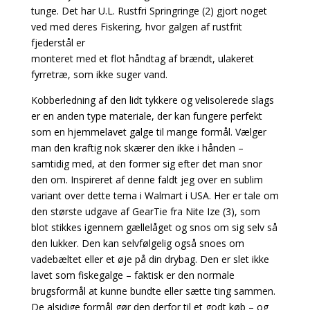
tunge. Det har U.L. Rustfri Springringe (2) gjort noget
ved med deres Fiskering, hvor galgen af rustfrit
fjederstål er
monteret med et flot håndtag af brændt, ulakeret
fyrretræ, som ikke suger vand.
Kobberledning af den lidt tykkere og velisolerede slags
er en anden type materiale, der kan fungere perfekt
som en hjemmelavet galge til mange formål. Vælger
man den kraftig nok skærer den ikke i hånden –
samtidig med, at den former sig efter det man snor
den om. Inspireret af denne faldt jeg over en sublim
variant over dette tema i Walmart i USA. Her er tale om
den største udgave af GearTie fra Nite Ize (3), som
blot stikkes igennem gællelåget og snos om sig selv så
den lukker. Den kan selvfølgelig også snoes om
vadebæltet eller et øje på din drybag. Den er slet ikke
lavet som fiskegalge – faktisk er den normale
brugsformål at kunne bundte eller sætte ting sammen.
De alsidige formål gør den derfor til et godt køb – og