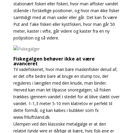
stationært fiskeri eller fiskeri, hvor man affisker vandet
stående i forskellige positioner, og hvor man ikke fisker
samtidigt med at man vader eller går. Det kan fx være
Put and Take fiskeri eller kystfiskeri, hvor man går 50
meter, kaster i vifte, går videre og kaster fra en ny
po0psition og så videre.
Fiskegalgen behøver ikke at være
avanceret
Til vadefiskeriet, hvor man bare maskinfisker derud af,
er det ofte bedre bare at bruge en stump tov, der
reguleres i længden med den knude, man binder.
Herved kan man let tilpasse snoregalgen, så fisken
trækkes igennem vandet i stedet for at blive slæbt over
vandet. 1-1,3 meter 5-10 mm klatretov er perfekt til
dette formål, og kan købes i butikker som fx
www.friluftsland.dk.
Ulempen ved den klassiske metalgalge er at den
relativt tynde wire er dårlige at bære, hvis fisk-ene er