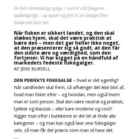
En helt almindelige galge i rustrit stål fungerer
upåklageligt – og egner sig fint til en knippe fine
havørred som her.
Når fisken er sikkert landet, og den skal
slæbes hjem, skal det være praktisk at
bære den – men det gør heller ikke noget,
at den præsenterer sig så godt, at den får
den sidste ære og værdighed, som den
fortjener. Vi har kigget på en håndfuld af
markedets fedeste fiskegalger.
AF JENS BURSELL
DEN PERFEKTE FISKEGALGE
– hvad er det egentlig?
Når sandheden skal frem, så afhænger det ikke blot af,
hvad man fisker efter – og hvordan, men også hvem
man er som person. Skal den være neutral og praktisk,
tjekket og klassisk – eller bare moderne og cool?
Kigger man efter i butikkerne er det let at finde alle
kategorier – og man kan også lave sine fiskegalger
selv, så man får det præcis som man vil have det.