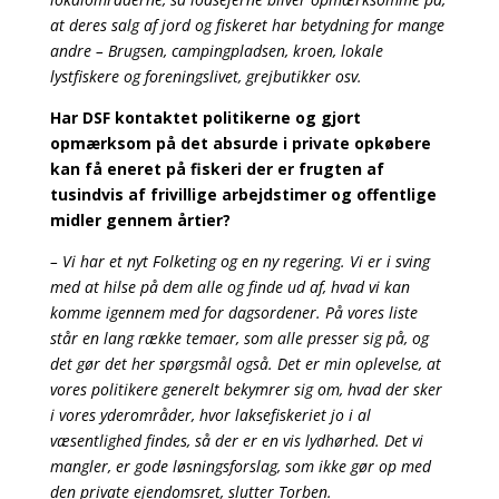
at deres salg af jord og fiskeret har betydning for mange
andre – Brugsen, campingpladsen, kroen, lokale
lystfiskere og foreningslivet, grejbutikker osv.
Har DSF kontaktet politikerne og gjort
opmærksom på det absurde i private opkøbere
kan få eneret på fiskeri der er frugten af
tusindvis af frivillige arbejdstimer og offentlige
midler gennem årtier?
– Vi har et nyt Folketing og en ny regering. Vi er i sving
med at hilse på dem alle og finde ud af, hvad vi kan
komme igennem med for dagsordener. På vores liste
står en lang række temaer, som alle presser sig på, og
det gør det her spørgsmål også. Det er min oplevelse, at
vores politikere generelt bekymrer sig om, hvad der sker
i vores yderområder, hvor laksefiskeriet jo i al
væsentlighed findes, så der er en vis lydhørhed. Det vi
mangler, er gode løsningsforslag, som ikke gør op med
den private ejendomsret, slutter Torben.