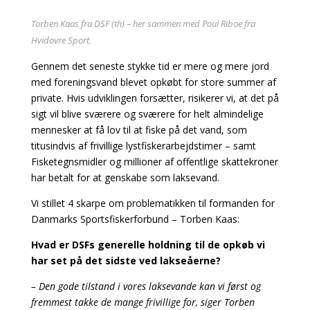
Torben Kaas fra DSF (th) – her sammen med Poul Riboe fra
Hvidovre Sport.
Gennem det seneste stykke tid er mere og mere jord
med foreningsvand blevet opkøbt for store summer af
private. Hvis udviklingen forsætter, risikerer vi, at det på
sigt vil blive sværere og sværere for helt almindelige
mennesker at få lov til at fiske på det vand, som
titusindvis af frivillige lystfiskerarbejdstimer – samt
Fisketegnsmidler og millioner af offentlige skattekroner
har betalt for at genskabe som laksevand.
Vi stillet 4 skarpe om problematikken til formanden for
Danmarks Sportsfiskerforbund – Torben Kaas:
Hvad er DSFs generelle holdning til de opkøb vi
har set på det sidste ved lakseåerne?
– Den gode tilstand i vores laksevande kan vi først og
fremmest takke de mange frivillige for, siger Torben