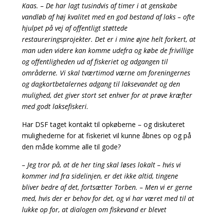
Kaas. – De har lagt tusindvis af timer i at genskabe
vandløb af høj kvalitet med en god bestand af laks – ofte
hjulpet på vej af offentligt støttede
restaureringsprojekter. Det er i mine øjne helt forkert, at
man uden videre kan komme udefra og købe de frivillige
og offentligheden ud af fiskeriet og adgangen til
områderne. Vi skal tværtimod værne om foreningernes
og dagkortbetalernes adgang til laksevandet og den
mulighed, det giver stort set enhver for at prøve kræfter
med godt laksefiskeri.
Har DSF taget kontakt til opkøberne – og diskuteret
mulighederne for at fiskeriet vil kunne åbnes op og på
den måde komme alle til gode?
– Jeg tror på, at de her ting skal løses lokalt – hvis vi
kommer ind fra sidelinjen, er det ikke altid, tingene
bliver bedre af det, fortsætter Torben. – Men vi er gerne
med, hvis der er behov for det, og vi har været med til at
lukke op for, at dialogen om fiskevand er blevet