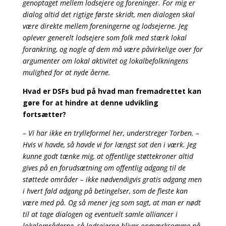
genoptaget mellem lodsejere og foreninger. For mig er
dialog altid det rigtige første skridt, men dialogen skal
være direkte mellem foreningerne og lodsejerne. Jeg
oplever generelt lodsejere som folk med stærk lokal
forankring, og nogle af dem må være påvirkelige over for
argumenter om lokal aktivitet og lokalbefolkningens
mulighed for at nyde åerne.
Hvad er DSFs bud på hvad man fremadrettet kan
gøre for at hindre at denne udvikling
fortsætter?
– Vi har ikke en trylleformel her, understreger Torben. –
Hvis vi havde, så havde vi for længst sat den i værk. Jeg
kunne godt tænke mig, at offentlige støttekroner altid
gives på en forudsætning om offentlig adgang til de
støttede områder – ikke nødvendigvis gratis adgang men
i hvert fald adgang på betingelser, som de fleste kan
være med på. Og så mener jeg som sagt, at man er nødt
til at tage dialogen og eventuelt samle alliancer i
lokalområderne, så lodsejerne bliver opmærksomme på,