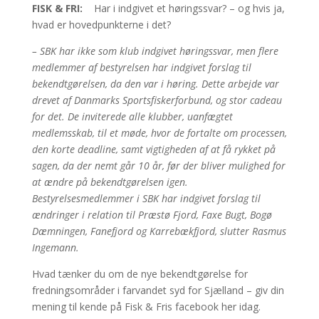
FISK & FRI:
Har i indgivet et høringssvar? – og hvis ja,
hvad er hovedpunkterne i det?
– SBK har ikke som klub indgivet høringssvar, men flere
medlemmer af bestyrelsen har indgivet forslag til
bekendtgørelsen, da den var i høring. Dette arbejde var
drevet af Danmarks Sportsfiskerforbund, og stor cadeau
for det. De inviterede alle klubber, uanfægtet
medlemsskab, til et møde, hvor de fortalte om processen,
den korte deadline, samt vigtigheden af at få rykket på
sagen, da der nemt går 10 år, før der bliver mulighed for
at ændre på bekendtgørelsen igen.
Bestyrelsesmedlemmer i SBK har indgivet forslag til
ændringer i relation til Præstø Fjord, Faxe Bugt, Bogø
Dæmningen, Fanefjord og Karrebækfjord, slutter Rasmus
Ingemann.
Hvad tænker du om de nye bekendtgørelse for
fredningsområder i farvandet syd for Sjælland – giv din
mening til kende på Fisk & Fris facebook her idag.