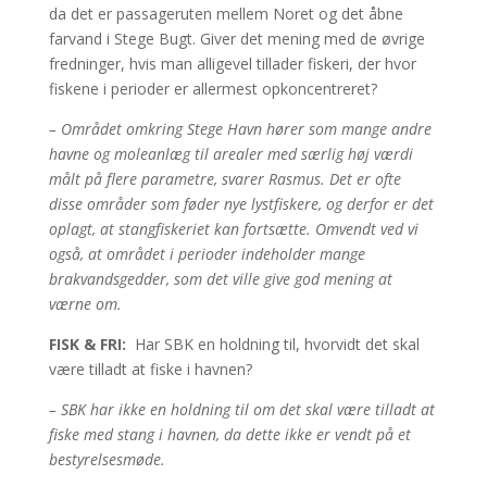
da det er passageruten mellem Noret og det åbne
farvand i Stege Bugt. Giver det mening med de øvrige
fredninger, hvis man alligevel tillader fiskeri, der hvor
fiskene i perioder er allermest opkoncentreret?
– Området omkring Stege Havn hører som mange andre
havne og moleanlæg til arealer med særlig høj værdi
målt på flere parametre, svarer Rasmus. Det er ofte
disse områder som føder nye lystfiskere, og derfor er det
oplagt, at stangfiskeriet kan fortsætte. Omvendt ved vi
også, at området i perioder indeholder mange
brakvandsgedder, som det ville give god mening at
værne om.
FISK & FRI:
Har SBK en holdning til, hvorvidt det skal
være tilladt at fiske i havnen?
– SBK har ikke en holdning til om det skal være tilladt at
fiske med stang i havnen, da dette ikke er vendt på et
bestyrelsesmøde.