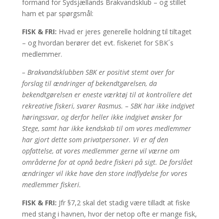
formand for Sydsjællands Brakvandsklub – og stillet
ham et par spørgsmål:
FISK & FRI:
Hvad er jeres generelle holdning til tiltaget
– og hvordan berører det evt. fiskeriet for SBK´s
medlemmer.
– Brakvandsklubben SBK er positivt stemt over for
forslag til ændringer af bekendtgørelsen, da
bekendtgørelsen er eneste værktøj til at kontrollere det
rekreative fiskeri, svarer Rasmus. – SBK har ikke indgivet
høringssvar, og derfor heller ikke indgivet ønsker for
Stege, samt har ikke kendskab til om vores medlemmer
har gjort dette som privatpersoner. Vi er af den
opfattelse, at vores medlemmer gerne vil værne om
områderne for at opnå bedre fiskeri på sigt. De forslået
ændringer vil ikke have den store indflydelse for vores
medlemmer fiskeri.
FISK & FRI:
Jfr §7,2 skal det stadig være tilladt at fiske
med stang i havnen, hvor der netop ofte er mange fisk,