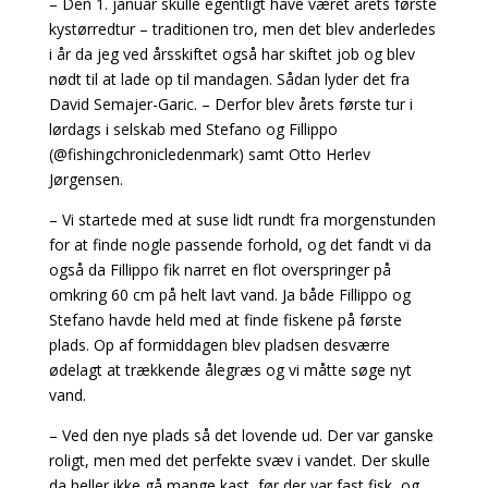
– Den 1. januar skulle egentligt have været årets første
kystørredtur – traditionen tro, men det blev anderledes
i år da jeg ved årsskiftet også har skiftet job og blev
nødt til at lade op til mandagen. Sådan lyder det fra
David Semajer-Garic. – Derfor blev årets første tur i
lørdags i selskab med Stefano og Fillippo
(@fishingchronicledenmark) samt Otto Herlev
Jørgensen.
– Vi startede med at suse lidt rundt fra morgenstunden
for at finde nogle passende forhold, og det fandt vi da
også da Fillippo fik narret en flot overspringer på
omkring 60 cm på helt lavt vand. Ja både Fillippo og
Stefano havde held med at finde fiskene på første
plads. Op af formiddagen blev pladsen desværre
ødelagt at trækkende ålegræs og vi måtte søge nyt
vand.
– Ved den nye plads så det lovende ud. Der var ganske
roligt, men med det perfekte svæv i vandet. Der skulle
da heller ikke gå mange kast, før der var fast fisk, og