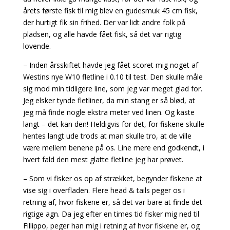
årets første fisk til mig blev en gudesmuk 45 cm fisk,
der hurtigt fik sin frihed. Der var lidt andre folk på
pladsen, og alle havde fået fisk, så det var rigtig
lovende.
– Inden årsskiftet havde jeg fået scoret mig noget af
Westins nye W10 fletline i 0.10 til test. Den skulle måle
sig mod min tidligere line, som jeg var meget glad for.
Jeg elsker tynde fletliner, da min stang er så blød, at
jeg må finde nogle ekstra meter ved linen. Og kaste
langt – det kan den! Heldigvis for det, for fiskene skulle
hentes langt ude trods at man skulle tro, at de ville
være mellem benene på os. Line mere end godkendt, i
hvert fald den mest glatte fletline jeg har prøvet.
– Som vi fisker os op af strækket, begynder fiskene at
vise sig i overfladen. Flere head & tails peger os i
retning af, hvor fiskene er, så det var bare at finde det
rigtige agn. Da jeg efter en times tid fisker mig ned til
Fillippo, peger han mig i retning af hvor fiskene er, og