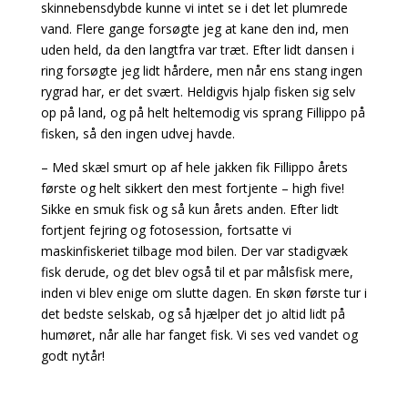
skinnebensdybde kunne vi intet se i det let plumrede
vand. Flere gange forsøgte jeg at kane den ind, men
uden held, da den langtfra var træt. Efter lidt dansen i
ring forsøgte jeg lidt hårdere, men når ens stang ingen
rygrad har, er det svært. Heldigvis hjalp fisken sig selv
op på land, og på helt heltemodig vis sprang Fillippo på
fisken, så den ingen udvej havde.
– Med skæl smurt op af hele jakken fik Fillippo årets
første og helt sikkert den mest fortjente – high five!
Sikke en smuk fisk og så kun årets anden. Efter lidt
fortjent fejring og fotosession, fortsatte vi
maskinfiskeriet tilbage mod bilen. Der var stadigvæk
fisk derude, og det blev også til et par målsfisk mere,
inden vi blev enige om slutte dagen. En skøn første tur i
det bedste selskab, og så hjælper det jo altid lidt på
humøret, når alle har fanget fisk. Vi ses ved vandet og
godt nytår!