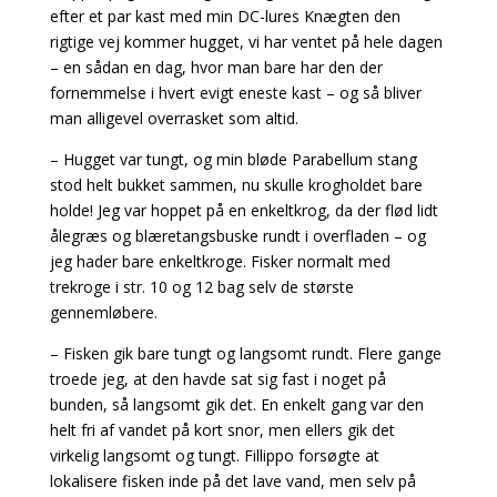
efter et par kast med min DC-lures Knægten den
rigtige vej kommer hugget, vi har ventet på hele dagen
– en sådan en dag, hvor man bare har den der
fornemmelse i hvert evigt eneste kast – og så bliver
man alligevel overrasket som altid.
– Hugget var tungt, og min bløde Parabellum stang
stod helt bukket sammen, nu skulle krogholdet bare
holde! Jeg var hoppet på en enkeltkrog, da der flød lidt
ålegræs og blæretangsbuske rundt i overfladen – og
jeg hader bare enkeltkroge. Fisker normalt med
trekroge i str. 10 og 12 bag selv de største
gennemløbere.
– Fisken gik bare tungt og langsomt rundt. Flere gange
troede jeg, at den havde sat sig fast i noget på
bunden, så langsomt gik det. En enkelt gang var den
helt fri af vandet på kort snor, men ellers gik det
virkelig langsomt og tungt. Fillippo forsøgte at
lokalisere fisken inde på det lave vand, men selv på