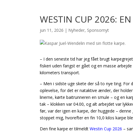
WESTIN CUP 2026: EN 
jun 11, 2026
|
Nyheder
,
Sponsornyt
– I den seneste tid har jeg fået brugt karpegreje
fiskeri uden fangst er gået og en masse arbejde 
kilometers transport.
– Men i sidste uge skete der så to nye ting. For d
oplevelse, for det er nataktive ænder, der hold
linerne, kørte baitrunneren en smule – og en kar
tak – klokken var 04.00, og alt arbejdet var lykk
før, var der igen en karpe, der huggede – denne 
stoppet mig, hvorefter en fin 10,0 kilos karpe b
Den fine karpe er tilmeldt
Westin Cup 2026
– sa