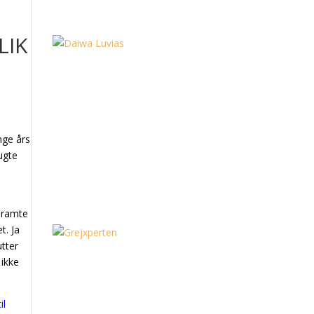
LIK
nge års
ugte
r ramte
t. Ja
utter
 ikke
il