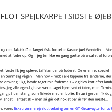
FLOT SPEJLKARPE I SIDSTE ØJEB
t og rent faktisk fået fanget fisk, fortæller Kaspar Juel-Wendelin. – Ma
med at fodre op. Og – jeg tør ikke en gang gætte på antallet af forbr
et første fik jeg oplevet taffelænder på foderet. De er en ret speciel
er en temmelig vågen… Men hov – midt i alle bippene fra ænderne, de
pe omkring 3 kg, havde taget min fodermajs – og blev kort efter lande
edes. Jeg ville egentlig have været taget hjem ved ni-tiden, men få min
gang på den stang, som fiskede med en boilie. En tur i grøden fik dog
lev landet. Fantastisk – men så går det nok et par år før den næste…
mt vores
fiskedrømmerejselodtrækning om en GT-Getawaytur for to t