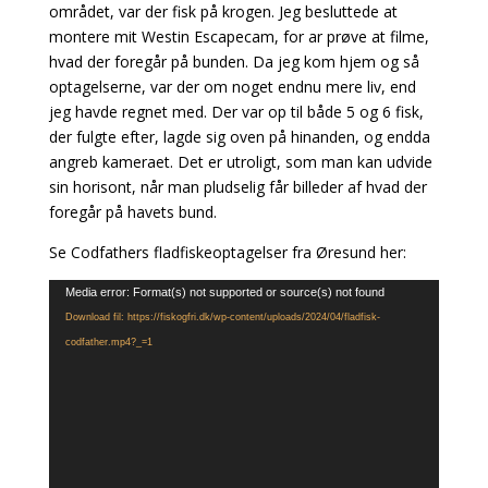
området, var der fisk på krogen. Jeg besluttede at
montere mit Westin Escapecam, for ar prøve at filme,
hvad der foregår på bunden. Da jeg kom hjem og så
optagelserne, var der om noget endnu mere liv, end
jeg havde regnet med. Der var op til både 5 og 6 fisk,
der fulgte efter, lagde sig oven på hinanden, og endda
angreb kameraet. Det er utroligt, som man kan udvide
sin horisont, når man pludselig får billeder af hvad der
foregår på havets bund.
Se Codfathers fladfiskeoptagelser fra Øresund her:
Videoafspiller
Media error: Format(s) not supported or source(s) not found
Download fil: https://fiskogfri.dk/wp-content/uploads/2024/04/fladfisk-
codfather.mp4?_=1