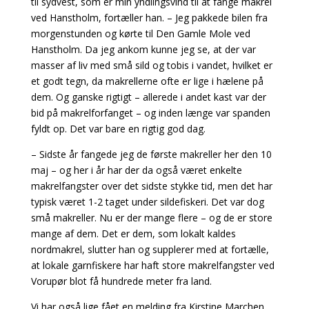
til sydvest, som er min yndlingsvind til at fange makrel
ved Hanstholm, fortæller han. – Jeg pakkede bilen fra
morgenstunden og kørte til Den Gamle Mole ved
Hanstholm. Da jeg ankom kunne jeg se, at der var
masser af liv med små sild og tobis i vandet, hvilket er
et godt tegn, da makrellerne ofte er lige i hælene på
dem. Og ganske rigtigt – allerede i andet kast var der
bid på makrelforfanget – og inden længe var spanden
fyldt op. Det var bare en rigtig god dag.
– Sidste år fangede jeg de første makreller her den 10
maj – og her i år har der da også været enkelte
makrelfangster over det sidste stykke tid, men det har
typisk været 1-2 taget under sildefiskeri. Det var dog
små makreller. Nu er der mange flere – og de er store
mange af dem. Det er dem, som lokalt kaldes
nordmakrel, slutter han og supplerer med at fortælle,
at lokale garnfiskere har haft store makrelfangster ved
Vorupør blot få hundrede meter fra land.
Vi har også lige fået en melding fra Kirstine Marchen