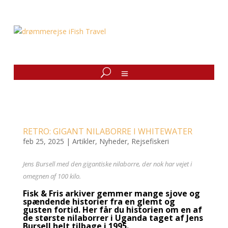
RETRO: GIGANT NILABORRE I WHITEWATER
feb 25, 2025
|
Artikler
,
Nyheder
,
Rejsefiskeri
Jens Bursell med den gigantiske nilaborre, der nok har vejet i
omegnen af 100 kilo.
Fisk & Fris arkiver gemmer mange sjove og
spændende historier fra en glemt og
gusten fortid. Her får du historien om en af
de største nilaborrer i Uganda taget af Jens
Bursell helt tilbage i 1995.