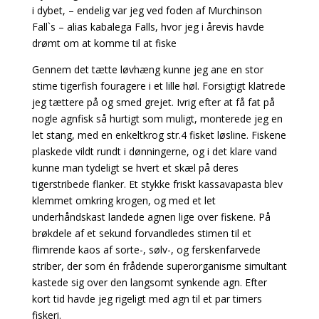
i dybet, – endelig var jeg ved foden af Murchinson
Fall`s – alias kabalega Falls, hvor jeg i årevis havde
drømt om at komme til at fiske
Gennem det tætte løvhæng kunne jeg ane en stor
stime tigerfish fouragere i et lille høl. Forsigtigt klatrede
jeg tættere på og smed grejet. Ivrig efter at få fat på
nogle agnfisk så hurtigt som muligt, monterede jeg en
let stang, med en enkeltkrog str.4 fisket løsline. Fiskene
plaskede vildt rundt i dønningerne, og i det klare vand
kunne man tydeligt se hvert et skæl på deres
tigerstribede flanker. Et stykke friskt kassavapasta blev
klemmet omkring krogen, og med et let
underhåndskast landede agnen lige over fiskene. På
brøkdele af et sekund forvandledes stimen til et
flimrende kaos af sorte-, sølv-, og ferskenfarvede
striber, der som én frådende superorganisme simultant
kastede sig over den langsomt synkende agn. Efter
kort tid havde jeg rigeligt med agn til et par timers
fiskeri.