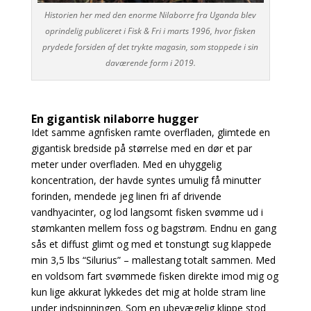
Historien her med den enorme Nilaborre fra Uganda blev
oprindelig publiceret i Fisk & Fri i marts 1996, hvor fisken
prydede forsiden af det trykte magasin, som stoppede i sin
daværende form i 2019.
En gigantisk nilaborre hugger
Idet samme agnfisken ramte overfladen, glimtede en
gigantisk bredside på størrelse med en dør et par
meter under overfladen. Med en uhyggelig
koncentration, der havde syntes umulig få minutter
forinden, mendede jeg linen fri af drivende
vandhyacinter, og lod langsomt fisken svømme ud i
stømkanten mellem foss og bagstrøm. Endnu en gang
sås et diffust glimt og med et tonstungt sug klappede
min 3,5 lbs “Silurius” – mallestang totalt sammen. Med
en voldsom fart svømmede fisken direkte imod mig og
kun lige akkurat lykkedes det mig at holde stram line
under indspinningen. Som en ubevægelig klippe stod