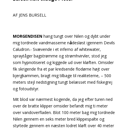
AF JENS BURSELL
MORGENDISEN
hang tungt over Nilen og dybt under
mig tordnede vandmasserne n
å
desløst igennem Devils
Caludron.- Svævende i et inferno af whitewater,
spraytåger bagstrømme og strømhvirvler, stod jeg
som hypnotiseret og kiggede ud over kløften. Omsider
fik skrigende fra et par kredsende flodørne højt over
bjergkammen, bragt mig tilbage til realiteterne, – 500
meters stejl nedstigning tungt belæsset med fiskegrej
og fotoudstyr.
Mit blod var nærmest kogende, da jeg efter turen ned
over de bratte klipper omsider befandt mig ti meter
over vandoverfladen. Blot 100 meter bag mig tordnede
Nilen gennem en seks meter bred klippespalte og
styrtede gennem en næsten lodret kløft over 40 meter