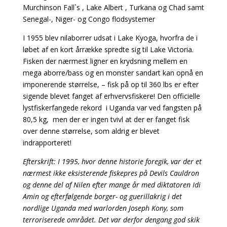
Murchinson Fall`s , Lake Albert , Turkana og Chad samt
Senegal-, Niger- og Congo flodsystemer
I 1955 blev nilaborrer udsat i Lake Kyoga, hvorfra de i
løbet af en kort årrække spredte sig til Lake Victoria.
Fisken der nærmest ligner en krydsning mellem en
mega aborre/bass og en monster sandart kan opnå en
imponerende størrelse, – fisk på op til 360 lbs er efter
sigende blevet fanget af erhvervsfiskere! Den officielle
lystfiskerfangede rekord i Uganda var ved fangsten på
80,5 kg, men der er ingen tvivl at der er fanget fisk
over denne størrelse, som aldrig er blevet
indrapporteret!
Efterskrift: I 1995, hvor denne historie foregik, var der et
nærmest ikke eksisterende fiskepres på Devils Cauldron
og denne del af Nilen efter mange år med diktatoren Idi
Amin og efterfølgende borger- og guerillakrig i det
nordlige Uganda med warlorden Joseph Kony, som
terroriserede området. Det var derfor dengang god skik