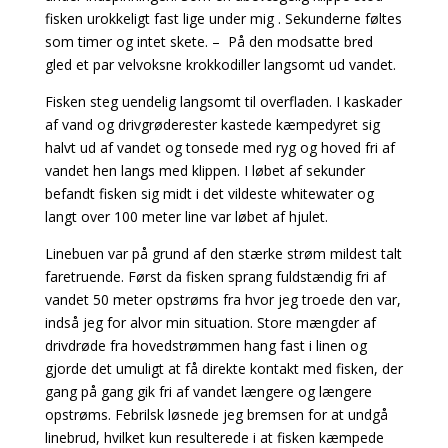
fisken urokkeligt fast lige under mig . Sekunderne føltes
som timer og intet skete. – På den modsatte bred
gled et par velvoksne krokkodiller langsomt ud vandet.
Fisken steg uendelig langsomt til overfladen. I kaskader
af vand og drivgrøderester kastede kæmpedyret sig
halvt ud af vandet og tonsede med ryg og hoved fri af
vandet hen langs med klippen. I løbet af sekunder
befandt fisken sig midt i det vildeste whitewater og
langt over 100 meter line var løbet af hjulet.
Linebuen var på grund af den stærke strøm mildest talt
faretruende. Først da fisken sprang fuldstændig fri af
vandet 50 meter opstrøms fra hvor jeg troede den var,
indså jeg for alvor min situation. Store mængder af
drivdrøde fra hovedstrømmen hang fast i linen og
gjorde det umuligt at få direkte kontakt med fisken, der
gang på gang gik fri af vandet længere og længere
opstrøms. Febrilsk løsnede jeg bremsen for at undgå
linebrud, hvilket kun resulterede i at fisken kæmpede