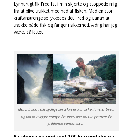
Lynhurtigt fik Fred fat i min skjorte og stoppede mig
fra at blive trukket med ned af fisken. Med en stor
kraftanstrengelse lykkedes det Fred og Canan at
trække både fisk og fanger i sikkerhed. Aldrig har jeg
været så lettet!
Murchinson Falls sydlige sprække er kun seks-ti meter bred,
og det er næppe mange der overlever en tur gennem de
frådende vandmasser.
Nilaborre på omtrent 100 kilo endelig på