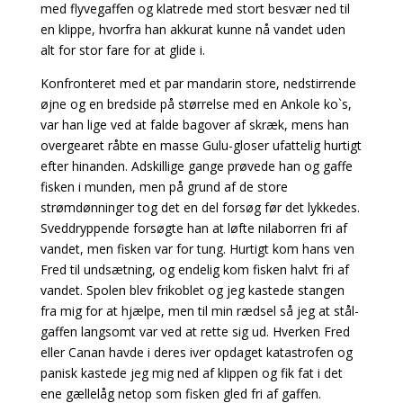
med flyvegaffen og klatrede med stort besvær ned til
en klippe, hvorfra han akkurat kunne nå vandet uden
alt for stor fare for at glide i.
Konfronteret med et par mandarin store, nedstirrende
øjne og en bredside på størrelse med en Ankole ko`s,
var han lige ved at falde bagover af skræk, mens han
overgearet råbte en masse Gulu-gloser ufattelig hurtigt
efter hinanden. Adskillige gange prøvede han og gaffe
fisken i munden, men på grund af de store
strømdønninger tog det en del forsøg før det lykkedes.
Sveddryppende forsøgte han at løfte nilaborren fri af
vandet, men fisken var for tung. Hurtigt kom hans ven
Fred til undsætning, og endelig kom fisken halvt fri af
vandet. Spolen blev frikoblet og jeg kastede stangen
fra mig for at hjælpe, men til min rædsel så jeg at stål-
gaffen langsomt var ved at rette sig ud. Hverken Fred
eller Canan havde i deres iver opdaget katastrofen og
panisk kastede jeg mig ned af klippen og fik fat i det
ene gællelåg netop som fisken gled fri af gaffen.