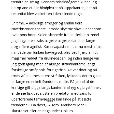
tændte en smøg. Gennem tobakstågerne kunne jeg
netop ane et par blodpletter på klippekanten, der på
rekordtid blev vasket ren i den silende regn
En time, – adskillige smøger og endnu flere
røverhistorier senere, lettede skyerne såvel under som
over ponchoen. Solen skinnede fra en skyklar himmel.
Jeg begyndte straks at gøre at gøre klar til at fange
nogle flere agnfisk. Kassavapastaen, der nu mest af alt
mindede om lunken havregrød, blev ved hjælp af lidt
majsmel reddet fra druknedøden, og inden længe var
jeg godt igang med af afsøge strømkanterne langs
forskellige småpools for tigerfish. Alt var dødt og på
trods af en times intensivt fiskeri, lykkedes det mig kun
at fange en enkelt Syndontis malle. På grund af de
kraftige gift-pigge langs kanterne af ryg og brystfinner,
er denne fisk det sidste en predator med sans for
uperforerede tarmvæggge kan finde på at sætte
tænderne i. Da dyret, – som Marlboro Man i
slutstadiet eller en bagbundet Gollum i