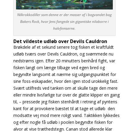
Nilkrokkodiller som denne er der masser af i bagvandet bag
Bakers Rock, hvor Jens fangede sin gigantiske nilaborre i
halvfemserne.
Det vildeste udløb over Devils Cauldron
Brøkdele af et sekund senere tog fisken et kraftfuldt
udløb tværs over Devils Cauldron, og svømmede nu
nedstrøms igen. Efter 20 minutters benhård fight, var
fisken langt om længe tilbage ved egen bred og
begyndte langsomt at nærme sig udgangspunktet for
sine foss-eskapader, hvor den igen stod urokkelig fast.
Svært utilfreds ved tanken om at skulle tage den mere
eller mindre livsfarlige tur over de glatte klipper en gang
til, – pressede jeg fisken stenhårdt i retning af pyntens
kant for at provokere bæstet til at tage et udløb den
modsatte vej mod mere roligt vand. Taktikken lykkedes
og efter nogle få udløb i poolen begyndte fisken for
alvor at vise træthedstegn. Canan stod allerede klar