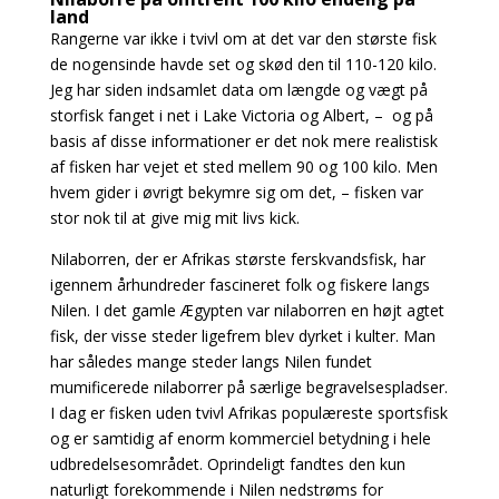
land
Rangerne var ikke i tvivl om at det var den største fisk
de nogensinde havde set og skød den til 110-120 kilo.
Jeg har siden indsamlet data om længde og vægt på
storfisk fanget i net i Lake Victoria og Albert, – og på
basis af disse informationer er det nok mere realistisk
af fisken har vejet et sted mellem 90 og 100 kilo. Men
hvem gider i øvrigt bekymre sig om det, – fisken var
stor nok til at give mig mit livs kick.
Nilaborren, der er Afrikas største ferskvandsfisk, har
igennem århundreder fascineret folk og fiskere langs
Nilen. I det gamle Ægypten var nilaborren en højt agtet
fisk, der visse steder ligefrem blev dyrket i kulter. Man
har således mange steder langs Nilen fundet
mumificerede nilaborrer på særlige begravelsespladser.
I dag er fisken uden tvivl Afrikas populæreste sportsfisk
og er samtidig af enorm kommerciel betydning i hele
udbredelsesområdet. Oprindeligt fandtes den kun
naturligt forekommende i Nilen nedstrøms for