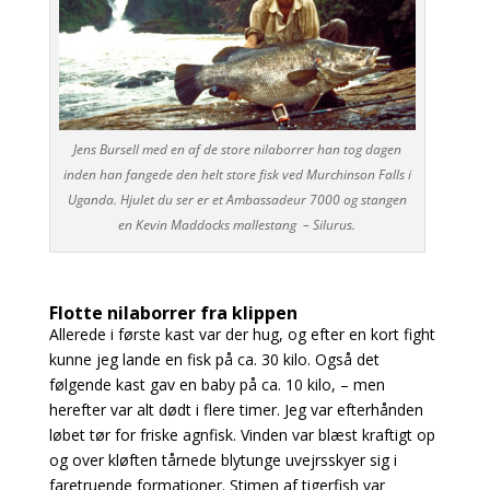
Jens Bursell med en af de store nilaborrer han tog dagen
inden han fangede den helt store fisk ved Murchinson Falls i
Uganda. Hjulet du ser er et Ambassadeur 7000 og stangen
en Kevin Maddocks mallestang – Silurus.
Flotte nilaborrer fra klippen
Allerede i første kast var der hug, og efter en kort fight
kunne jeg lande en fisk på ca. 30 kilo. Også det
følgende kast gav en baby på ca. 10 kilo, – men
herefter var alt dødt i flere timer. Jeg var efterhånden
løbet tør for friske agnfisk. Vinden var blæst kraftigt op
og over kløften tårnede blytunge uvejrsskyer sig i
faretruende formationer. Stimen af tigerfish var