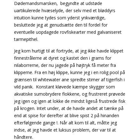
Dødemandsmarsken, begyndte at udstøde
uartikulerede hvæselyde, der selv med et bløddyrs
intuition kunne tydes som yderst ynkværdige,
besluttede jeg at genudsætte den til fordel for
eventuelle uopdagede rovfiskearter med galvaniseret
tarmepithel.
Jeg kom hurtigt til at fortryde, at jeg ikke havde klippet
finnestrålerne at dyret og kastet den i grams for
nilaborrerne, der nu jagede på højtryk få meter fra
klipperne. Fra en høj klippe, kunne jeg i en rolig pool på
grænsen til whitewater ane spredte stimer af tigerfish i
vild panik. Konstant kløvede kæmpe skygger som
akvatiske sumobrydere flokkene, og frustreret prøvede
jeg igen og igen at lokke de mindst ligeså frustrede fisk
på krogen. Intet under, at de havde andet at tænke på
end at spise for derefter at blive spist 2 på hinanden
efterfølgende gange !. Når alt kom til alt, måtte jeg
indse, at jeg havde et luksus problem, der var til at
håndtere.