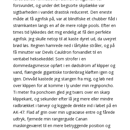
forsvundet, og under det begsorte skydække var
sigtbarheden i vandet drastisk reduceret. Den eneste
måde at få agnfisk på, var at blindfiske et chubber flåd i
strømkanten langs en af de mere rolige pools. Efter en
times tid lykkedes det mig endelig at få den perfekte
agnfisk. Jeg skulle netop til at kaste dyret ud, da uvejret
brød løs. Regnen hamrede ned i lårtykke stråler, og på
få minutter var Devils Cauldron forvandlet til en
veritabel heksekeddel. Som strofer i en
dommedagsmesse opført i en dødsdrom af klipper og
vand, flængede gigantiske tordenbrag kløften igen og
igen. Drivvåd kastede jeg stangen fra mig, og løb ned
over klippen for at komme i ly under min regnponcho.
Ti meter fra ponchoen gled jeg tværs over en skarp
klippekant, og sekunder efter lå jeg mere eller mindre
radbrækket i tørvejr og kiggede direkte ind i løbet på en
AK-47. Flad af grin over min ugraciøse entre og fårede
udtryk, fjernede min rangerguide Canan
maskingeværet til en mere betryggende position og