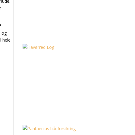
knude.
n
f
e og
l hele