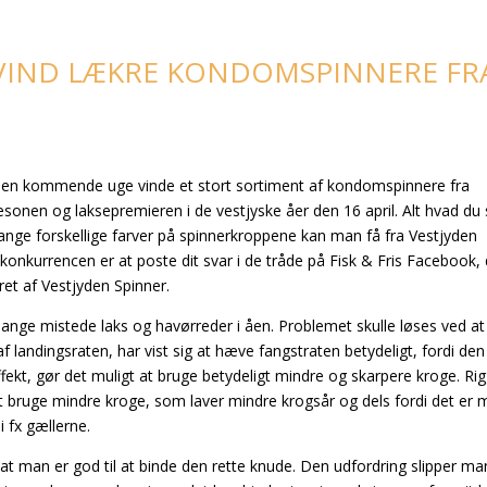
VIND LÆKRE KONDOMSPINNERE FR
den kommende uge vinde et stort sortiment af kondomspinnere fra
æsonen og laksepremieren i de vestjyske åer den 16 april. Alt hvad du 
nge forskellige farver på spinnerkroppene kan man få fra Vestjyden
 konkurrencen er at poste dit svar i de tråde på Fisk & Fris Facebook,
et af Vestjyden Spinner.
mange mistede laks og havørreder i åen. Problemet skulle løses ved at
 af landingsraten, har vist sig at hæve fangstraten betydeligt, fordi den
ekt, gør det muligt at bruge betydeligt mindre og skarpere kroge. Rig
t bruge mindre kroge, som laver mindre krogsår og dels fordi det er m
i fx gællerne.
 at man er god til at binde den rette knude. Den udfordring slipper ma