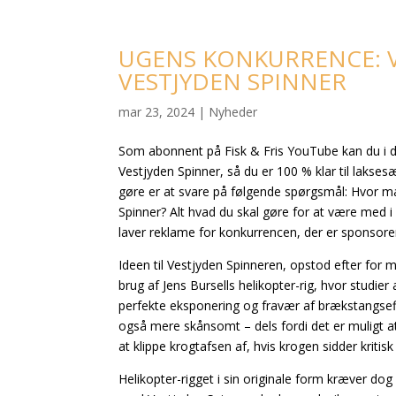
UGENS KONKURRENCE: 
VESTJYDEN SPINNER
mar 23, 2024
|
Nyheder
Som abonnent på Fisk & Fris YouTube kan du i 
Vestjyden Spinner, så du er 100 % klar til lakses
gøre er at svare på følgende spørgsmål: Hvor ma
Spinner? Alt hvad du skal gøre for at være med i
laver reklame for konkurrencen, der er sponsorer
Ideen til Vestjyden Spinneren, opstod efter for 
brug af Jens Bursells helikopter-rig, hvor studier
perfekte eksponering og fravær af brækstangseff
også mere skånsomt – dels fordi det er muligt a
at klippe krogtafsen af, hvis krogen sidder kritisk 
Helikopter-rigget i sin originale form kræver dog