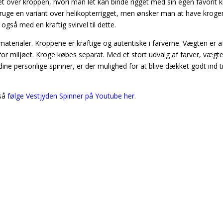
t over kroppen, hvori man let kan binde rigget med sin egen favorit 
bruge en variant over helikopterrigget, men ønsker man at have kroge
også med en kraftig svirvel til dette.
materialer. Kroppene er kraftige og autentiske i farverne. Vægten er a
for miljøet. Kroge købes separat. Med et stort udvalg af farver, vægt
e personlige spinner, er der mulighed for at blive dækket godt ind ti
gså
følge Vestjyden Spinner på Youtube her.