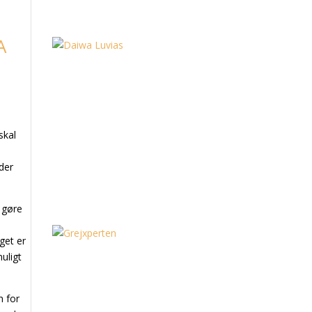
A
skal
 der
 gøre
get er
uligt
n for