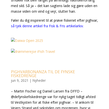
smukke fisk blev fanget på almindligt fladfiskeforfang
med sild. Så ja – det kan sagtens lade sig gøre uden en
masse viden om vind og vejr, slutter han.
Føler du dig inspireret til at prøve fiskeriet efter pighvar,
så tjek denne artikel fra Fisk & Fris artikelarkiv.
PIGHVARBONANZA TIL DE FYNSKE
FISKEDRENGE
jun 9, 2021
|
Nyheder
– Martin Fischer og Daniel Larsen fra DFFD –
@defynskefiskedrenge var for nylig taget tidligt afsted
til Vestkysten for at fiske efter pighvar. – Vi ankom til
Vejers Strand ved sekstiden om morgenen, hvor vi