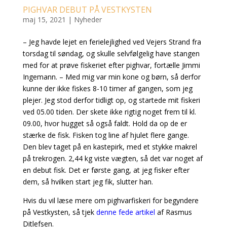
PIGHVAR DEBUT PÅ VESTKYSTEN
maj 15, 2021
|
Nyheder
– Jeg havde lejet en ferielejlighed ved Vejers Strand fra
torsdag til søndag, og skulle selvfølgelig have stangen
med for at prøve fiskeriet efter pighvar, fortælle Jimmi
Ingemann. – Med mig var min kone og børn, så derfor
kunne der ikke fiskes 8-10 timer af gangen, som jeg
plejer. Jeg stod derfor tidligt op, og startede mit fiskeri
ved 05.00 tiden. Der skete ikke rigtig noget frem til kl.
09.00, hvor hugget så også faldt. Hold da op de er
stærke de fisk. Fisken tog line af hjulet flere gange.
Den blev taget på en kastepirk, med et stykke makrel
på trekrogen. 2,44 kg viste vægten, så det var noget af
en debut fisk. Det er første gang, at jeg fisker efter
dem, så hvilken start jeg fik, slutter han.
Hvis du vil læse mere om pighvarfiskeri for begyndere
på Vestkysten, så tjek
denne fede artikel
af Rasmus
Ditlefsen.