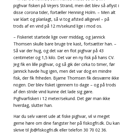
pighvar fiskeri på Vejers Strand, men det blev så aflyst i
disse corona tider, fortæller Henning Holm. – Men alt
var klart og planlagt, så vi tog afsted alligevel – på
trods af en vind på 12 m/sekund lige i mod os.
– Fiskeriet startede lige over middag, og Jannick
Thomsen skulle bare bruge tre kast, fortsætter han. –
Så var der hug, og det var en flot pighvar på 43
centimeter og 1,5 kilo. Det var en ny fisk på hans CV.
Jeg fik en lille pighvar, og så gik der cirka to timer, før
Jannick havde hug igen, men det var dog en mindre
fisk, der fik friheden. Bjarne Thomsen fik desværre ikke
nogen. Der blev fisket igennem to dage – og på trods
af den stride vind kunne det lade sig gøre.
Pighvarfiskeri i 12 meter/sekund. Det gør man ikke
hverdag, slutter han.
Har du selv været ude at fiske pighvar, vil vi meget
gerne høre om dine fangster her på fiskogfri.dk. Du kan
skrive til
jb@fiskogfri.dk
eller telefon 30 70 02 36.