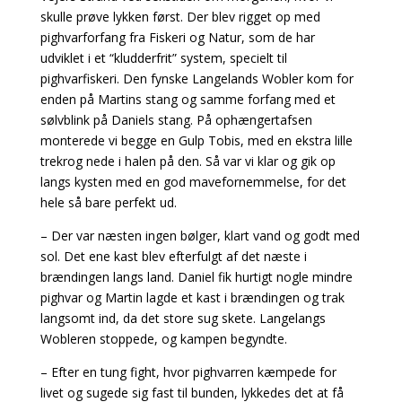
skulle prøve lykken først. Der blev rigget op med
pighvarforfang fra Fiskeri og Natur, som de har
udviklet i et “kludderfrit” system, specielt til
pighvarfiskeri. Den fynske Langelands Wobler kom for
enden på Martins stang og samme forfang med et
sølvblink på Daniels stang. På ophængertafsen
monterede vi begge en Gulp Tobis, med en ekstra lille
trekrog nede i halen på den. Så var vi klar og gik op
langs kysten med en god mavefornemmelse, for det
hele så bare perfekt ud.
– Der var næsten ingen bølger, klart vand og godt med
sol. Det ene kast blev efterfulgt af det næste i
brændingen langs land. Daniel fik hurtigt nogle mindre
pighvar og Martin lagde et kast i brændingen og trak
langsomt ind, da det store sug skete. Langelangs
Wobleren stoppede, og kampen begyndte.
– Efter en tung fight, hvor pighvarren kæmpede for
livet og sugede sig fast til bunden, lykkedes det at få