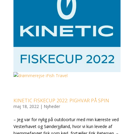
KINETIC FISKECUP 2022: PIGHVAR PÅ SPIN
maj 18, 2022
|
Nyheder
– Jeg var for nylig på outdoortur med min kæreste ved
Vesterhavet og Sønderjylland, hvor vi kun levede af
hjemmefanget fisk som kød, fortæller Erik Petersen. –