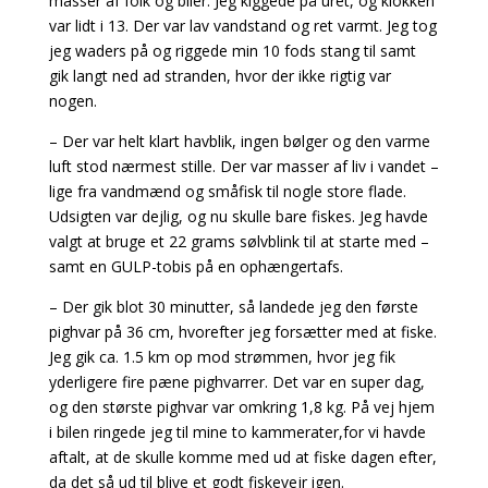
masser af folk og biler. Jeg kiggede på uret, og klokken
var lidt i 13. Der var lav vandstand og ret varmt. Jeg tog
jeg waders på og riggede min 10 fods stang til samt
gik langt ned ad stranden, hvor der ikke rigtig var
nogen.
– Der var helt klart havblik, ingen bølger og den varme
luft stod nærmest stille. Der var masser af liv i vandet –
lige fra vandmænd og småfisk til nogle store flade.
Udsigten var dejlig, og nu skulle bare fiskes. Jeg havde
valgt at bruge et 22 grams sølvblink til at starte med –
samt en GULP-tobis på en ophængertafs.
– Der gik blot 30 minutter, så landede jeg den første
pighvar på 36 cm, hvorefter jeg forsætter med at fiske.
Jeg gik ca. 1.5 km op mod strømmen, hvor jeg fik
yderligere fire pæne pighvarrer. Det var en super dag,
og den største pighvar var omkring 1,8 kg. På vej hjem
i bilen ringede jeg til mine to kammerater,for vi havde
aftalt, at de skulle komme med ud at fiske dagen efter,
da det så ud til blive et godt fiskevejr igen.