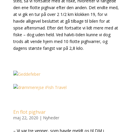
sted, så vi fortsatte med at fiske, hvorefter vi fangede
den ene flotte pighvar efter den anden. Det endte med,
at vi gik en tur på over 2 1/2 km klokken 19, for vi
havde alligevel besluttet at gå tilbage til bilen for at
spise aftensmad. Efter det fortsatte vi lidt mere med at
fiske – dog uden held. Ved halvti-tiden kunne vi dog
trods alt vende hjem med 10 flotte pighvarrer, og
dagens største fangst var på 2,8 kilo.
En flot pighvar
maj 22, 2020
|
Nyheder
– Vi var tre venner, som havde meldt os til DM i