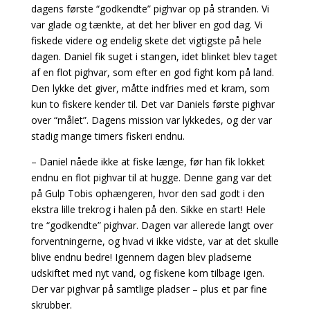
dagens første “godkendte” pighvar op på stranden. Vi
var glade og tænkte, at det her bliver en god dag. Vi
fiskede videre og endelig skete det vigtigste på hele
dagen. Daniel fik suget i stangen, idet blinket blev taget
af en flot pighvar, som efter en god fight kom på land.
Den lykke det giver, måtte indfries med et kram, som
kun to fiskere kender til. Det var Daniels første pighvar
over “målet”. Dagens mission var lykkedes, og der var
stadig mange timers fiskeri endnu.
– Daniel nåede ikke at fiske længe, før han fik lokket
endnu en flot pighvar til at hugge. Denne gang var det
på Gulp Tobis ophængeren, hvor den sad godt i den
ekstra lille trekrog i halen på den. Sikke en start! Hele
tre “godkendte” pighvar. Dagen var allerede langt over
forventningerne, og hvad vi ikke vidste, var at det skulle
blive endnu bedre! Igennem dagen blev pladserne
udskiftet med nyt vand, og fiskene kom tilbage igen.
Der var pighvar på samtlige pladser – plus et par fine
skrubber.