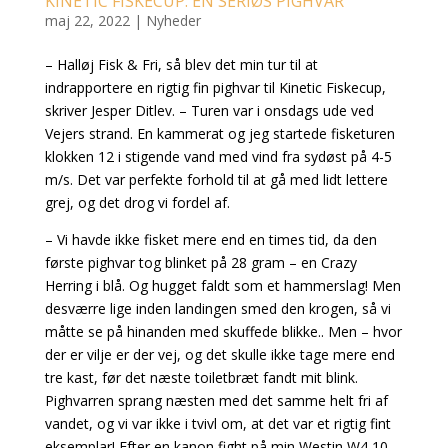
KINETIC FISKECUP: EN SERIØS PIGHVAR
maj 22, 2022
|
Nyheder
– Halløj Fisk & Fri, så blev det min tur til at
indrapportere en rigtig fin pighvar til Kinetic Fiskecup,
skriver Jesper Ditlev. – Turen var i onsdags ude ved
Vejers strand. En kammerat og jeg startede fisketuren
klokken 12 i stigende vand med vind fra sydøst på 4-5
m/s. Det var perfekte forhold til at gå med lidt lettere
grej, og det drog vi fordel af.
– Vi havde ikke fisket mere end en times tid, da den
første pighvar tog blinket på 28 gram – en Crazy
Herring i blå. Og hugget faldt som et hammerslag! Men
desværre lige inden landingen smed den krogen, så vi
måtte se på hinanden med skuffede blikke.. Men – hvor
der er vilje er der vej, og det skulle ikke tage mere end
tre kast, før det næste toiletbræt fandt mit blink.
Pighvarren sprang næsten med det samme helt fri af
vandet, og vi var ikke i tvivl om, at det var et rigtig fint
eksemplar! Efter en kanon fight på min Westin W4 10