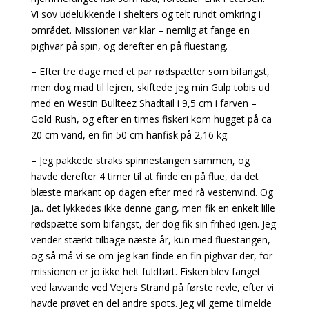
Vi sov udelukkende i shelters og telt rundt omkring i
området. Missionen var klar – nemlig at fange en
pighvar på spin, og derefter en på fluestang.
– Efter tre dage med et par rødspætter som bifangst,
men dog mad til lejren, skiftede jeg min Gulp tobis ud
med en Westin Bullteez Shadtail i 9,5 cm i farven –
Gold Rush, og efter en times fiskeri kom hugget på ca
20 cm vand, en fin 50 cm hanfisk på 2,16 kg.
– Jeg pakkede straks spinnestangen sammen, og
havde derefter 4 timer til at finde en på flue, da det
blæste markant op dagen efter med rå vestenvind. Og
ja.. det lykkedes ikke denne gang, men fik en enkelt lille
rødspætte som bifangst, der dog fik sin frihed igen. Jeg
vender stærkt tilbage næste år, kun med fluestangen,
og så må vi se om jeg kan finde en fin pighvar der, for
missionen er jo ikke helt fuldført. Fisken blev fanget
ved lavvande ved Vejers Strand på første revle, efter vi
havde prøvet en del andre spots.
Jeg vil gerne tilmelde