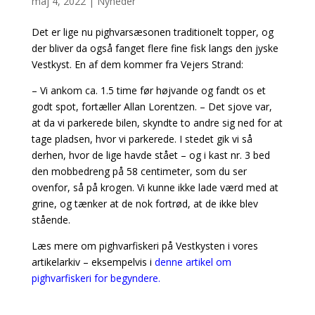
maj 4, 2022
|
Nyheder
Det er lige nu pighvarsæsonen traditionelt topper, og
der bliver da også fanget flere fine fisk langs den jyske
Vestkyst. En af dem kommer fra Vejers Strand:
– Vi ankom ca. 1.5 time før højvande og fandt os et
godt spot, fortæller Allan Lorentzen. – Det sjove var,
at da vi parkerede bilen, skyndte to andre sig ned for at
tage pladsen, hvor vi parkerede. I stedet gik vi så
derhen, hvor de lige havde stået – og i kast nr. 3 bed
den mobbedreng på 58 centimeter, som du ser
ovenfor, så på krogen. Vi kunne ikke lade værd med at
grine, og tænker at de nok fortrød, at de ikke blev
stående.
Læs mere om pighvarfiskeri på Vestkysten i vores
artikelarkiv – eksempelvis i
denne artikel om
pighvarfiskeri for begyndere.