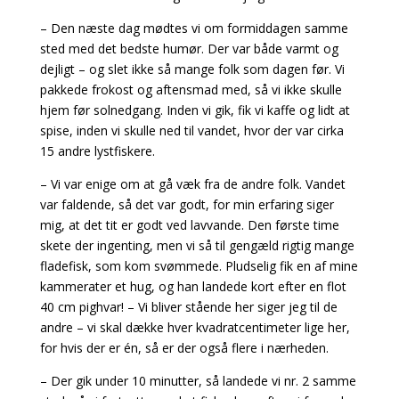
– Den næste dag mødtes vi om formiddagen samme
sted med det bedste humør. Der var både varmt og
dejligt – og slet ikke så mange folk som dagen før. Vi
pakkede frokost og aftensmad med, så vi ikke skulle
hjem før solnedgang. Inden vi gik, fik vi kaffe og lidt at
spise, inden vi skulle ned til vandet, hvor der var cirka
15 andre lystfiskere.
– Vi var enige om at gå væk fra de andre folk. Vandet
var faldende, så det var godt, for min erfaring siger
mig, at det tit er godt ved lavvande. Den første time
skete der ingenting, men vi så til gengæld rigtig mange
fladefisk, som kom svømmede. Pludselig fik en af mine
kammerater et hug, og han landede kort efter en flot
40 cm pighvar! – Vi bliver stående her siger jeg til de
andre – vi skal dække hver kvadratcentimeter lige her,
for hvis der er én, så er der også flere i nærheden.
– Der gik under 10 minutter, så landede vi nr. 2 samme