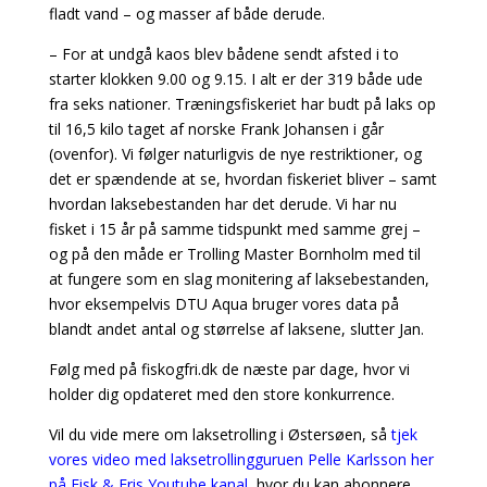
fladt vand – og masser af både derude.
– For at undgå kaos blev bådene sendt afsted i to
starter klokken 9.00 og 9.15. I alt er der 319 både ude
fra seks nationer. Træningsfiskeriet har budt på laks op
til 16,5 kilo taget af norske Frank Johansen i går
(ovenfor). Vi følger naturligvis de nye restriktioner, og
det er spændende at se, hvordan fiskeriet bliver – samt
hvordan laksebestanden har det derude. Vi har nu
fisket i 15 år på samme tidspunkt med samme grej –
og på den måde er Trolling Master Bornholm med til
at fungere som en slag monitering af laksebestanden,
hvor eksempelvis DTU Aqua bruger vores data på
blandt andet antal og størrelse af laksene, slutter Jan.
Følg med på fiskogfri.dk de næste par dage, hvor vi
holder dig opdateret med den store konkurrence.
Vil du vide mere om laksetrolling i Østersøen, så
tjek
vores video med laksetrollingguruen Pelle Karlsson her
på Fisk & Fris Youtube kanal,
hvor du kan abonnere