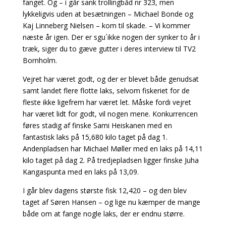
fanget. Og – i går sank trollingbåd nr 323, men
lykkeligvis uden at besætningen – Michael Bonde og
Kaj Linneberg Nielsen – kom til skade. – Vi kommer
næste år igen. Der er sgu´ikke nogen der synker to år i
træk, siger du to gæve gutter i deres interview til TV2
Bornholm.
Vejret har været godt, og der er blevet både genudsat
samt landet flere flotte laks, selvom fiskeriet for de
fleste ikke ligefrem har været let. Måske fordi vejret
har været lidt for godt, vil nogen mene. Konkurrencen
føres stadig af finske Sami Heiskanen med en
fantastisk laks på 15,680 kilo taget på dag 1.
Andenpladsen har Michael Møller med en laks på 14,11
kilo taget på dag 2. På tredjepladsen ligger finske Juha
Kangaspunta med en laks på 13,09.
I går blev dagens største fisk 12,420 – og den blev
taget af Søren Hansen – og lige nu kæmper de mange
både om at fange nogle laks, der er endnu større.