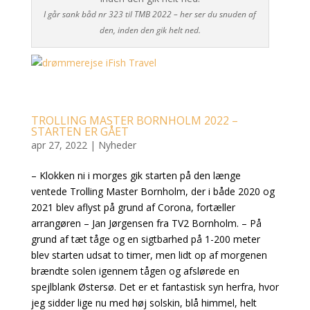
I går sank båd nr 323 til TMB 2022 – her ser du snuden af
den, inden den gik helt ned.
TROLLING MASTER BORNHOLM 2022 –
STARTEN ER GÅET
apr 27, 2022
|
Nyheder
– Klokken ni i morges gik starten på den længe
ventede Trolling Master Bornholm, der i både 2020 og
2021 blev aflyst på grund af Corona, fortæller
arrangøren – Jan Jørgensen fra TV2 Bornholm. – På
grund af tæt tåge og en sigtbarhed på 1-200 meter
blev starten udsat to timer, men lidt op af morgenen
brændte solen igennem tågen og afslørede en
spejlblank Østersø. Det er et fantastisk syn herfra, hvor
jeg sidder lige nu med høj solskin, blå himmel, helt