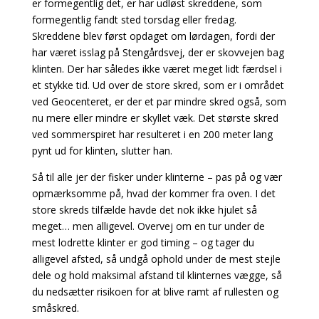
er formegentlig det, er har udløst skreddene, som
formegentlig fandt sted torsdag eller fredag.
Skreddene blev først opdaget om lørdagen, fordi der
har været isslag på Stengårdsvej, der er skovvejen bag
klinten. Der har således ikke været meget lidt færdsel i
et stykke tid. Ud over de store skred, som er i området
ved Geocenteret, er der et par mindre skred også, som
nu mere eller mindre er skyllet væk. Det største skred
ved sommerspiret har resulteret i en 200 meter lang
pynt ud for klinten, slutter han.
Så til alle jer der fisker under klinterne – pas på og vær
opmærksomme på, hvad der kommer fra oven. I det
store skreds tilfælde havde det nok ikke hjulet så
meget… men alligevel. Overvej om en tur under de
mest lodrette klinter er god timing – og tager du
alligevel afsted, så undgå ophold under de mest stejle
dele og hold maksimal afstand til klinternes vægge, så
du nedsætter risikoen for at blive ramt af rullesten og
småskred.