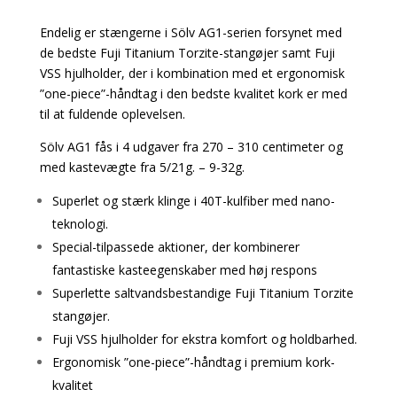
Endelig er stængerne i Sölv AG1-serien forsynet med
de bedste Fuji Titanium Torzite-stangøjer samt Fuji
VSS hjulholder, der i kombination med et ergonomisk
”one-piece”-håndtag i den bedste kvalitet kork er med
til at fuldende oplevelsen.
Sölv AG1 fås i 4 udgaver fra 270 – 310 centimeter og
med kastevægte fra 5/21g. – 9-32g.
Superlet og stærk klinge i 40T-kulfiber med nano-
teknologi.
Special-tilpassede aktioner, der kombinerer
fantastiske kasteegenskaber med høj respons
Superlette saltvandsbestandige Fuji Titanium Torzite
stangøjer.
Fuji VSS hjulholder for ekstra komfort og holdbarhed.
Ergonomisk ”one-piece”-håndtag i premium kork-
kvalitet