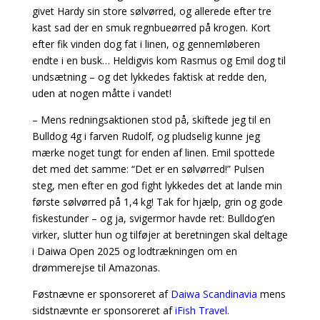
givet Hardy sin store sølvørred, og allerede efter tre
kast sad der en smuk regnbueørred på krogen. Kort
efter fik vinden dog fat i linen, og gennemløberen
endte i en busk… Heldigvis kom Rasmus og Emil dog til
undsætning – og det lykkedes faktisk at redde den,
uden at nogen måtte i vandet!
– Mens redningsaktionen stod på, skiftede jeg til en
Bulldog 4g i farven Rudolf, og pludselig kunne jeg
mærke noget tungt for enden af linen. Emil spottede
det med det samme: “Det er en sølvørred!” Pulsen
steg, men efter en god fight lykkedes det at lande min
første sølvørred på 1,4 kg! Tak for hjælp, grin og gode
fiskestunder – og ja, svigermor havde ret: Bulldog’en
virker, slutter hun og tilføjer at beretningen skal deltage
i Daiwa Open 2025 og lodtrækningen om en
drømmerejse til Amazonas.
Føstnævne er sponsoreret af
Daiwa Scandinavia
mens
sidstnævnte er sponsoreret af
iFish Travel.