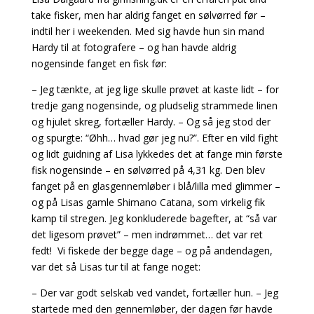
take fisker, men har aldrig fanget en sølvørred før –
indtil her i weekenden. Med sig havde hun sin mand
Hardy til at fotografere – og han havde aldrig
nogensinde fanget en fisk før:
– Jeg tænkte, at jeg lige skulle prøvet at kaste lidt – for
tredje gang nogensinde, og pludselig strammede linen
og hjulet skreg, fortæller Hardy. – Og så jeg stod der
og spurgte: “Øhh… hvad gør jeg nu?”. Efter en vild fight
og lidt guidning af Lisa lykkedes det at fange min første
fisk nogensinde – en sølvørred på 4,31 kg. Den blev
fanget på en glasgennemløber i blå/lilla med glimmer –
og på Lisas gamle Shimano Catana, som virkelig fik
kamp til stregen. Jeg konkluderede bagefter, at “så var
det ligesom prøvet” – men indrømmet… det var ret
fedt! Vi fiskede der begge dage – og på andendagen,
var det så Lisas tur til at fange noget:
– Der var godt selskab ved vandet, fortæller hun. – Jeg
startede med den gennemløber, der dagen før havde