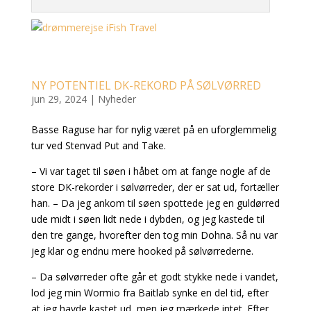
NY POTENTIEL DK-REKORD PÅ SØLVØRRED
jun 29, 2024
|
Nyheder
Basse Raguse har for nylig været på en uforglemmelig
tur ved Stenvad Put and Take.
– Vi var taget til søen i håbet om at fange nogle af de
store DK-rekorder i sølvørreder, der er sat ud, fortæller
han. – Da jeg ankom til søen spottede jeg en guldørred
ude midt i søen lidt nede i dybden, og jeg kastede til
den tre gange, hvorefter den tog min Dohna. Så nu var
jeg klar og endnu mere hooked på sølvørrederne.
– Da sølvørreder ofte går et godt stykke nede i vandet,
lod jeg min Wormio fra Baitlab synke en del tid, efter
at jeg havde kastet ud, men jeg mærkede intet. Efter