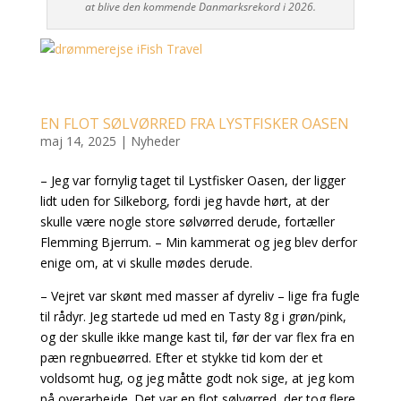
at blive den kommende Danmarksrekord i 2026.
EN FLOT SØLVØRRED FRA LYSTFISKER OASEN
maj 14, 2025
|
Nyheder
– Jeg var fornylig taget til Lystfisker Oasen, der ligger
lidt uden for Silkeborg, fordi jeg havde hørt, at der
skulle være nogle store sølvørred derude, fortæller
Flemming Bjerrum. – Min kammerat og jeg blev derfor
enige om, at vi skulle mødes derude.
– Vejret var skønt med masser af dyreliv – lige fra fugle
til rådyr. Jeg startede ud med en Tasty 8g i grøn/pink,
og der skulle ikke mange kast til, før der var flex fra en
pæn regnbueørred. Efter et stykke tid kom der et
voldsomt hug, og jeg måtte godt nok sige, at jeg kom
på overarbejde. Det var en flot sølvørred, der tog flere