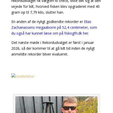
rekordudvalget fik vægten til check, viste det sig at den
vejede for lidt, hvorved fisken blev opgraderet med 40
gram op til 7,79 kilo, slutter han.
En anden af de nyligt godkendte rekorder er
Elias
Zachariassens megaaborre på 52,4 centimeter, som
du også har kunnet læse om på fiskogfri.dk her.
Det næste møde i Rekordudvalget er først i januar
2026, så der kommer til at gå lidt tid inden de nyligt
anmeldte rekorder bliver evalueret.