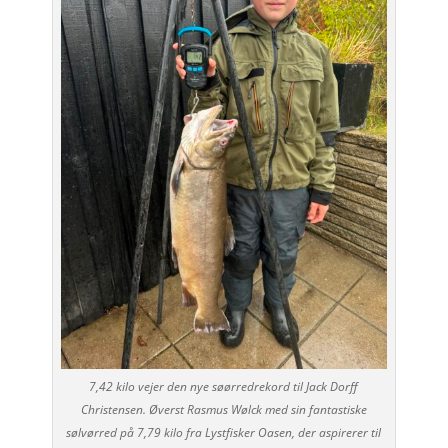
7,42 kilo vejer den nye søørredrekord til Jack Dorff
Christensen. Øverst Rasmus Wølck med sin fantastiske
sølvørred på 7,79 kilo fra Lystfisker Oasen, der aspirerer til