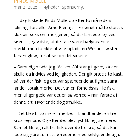
PINDS MØLLE
mar 2, 2025
|
Nyheder
,
Sponsornyt
– I dag lukkede Pinds Mølle op efter to måneders
lukning, fortæller Arne Biering. – Fiskeriet måtte startes
klokken seks om morgenen, så der landede jeg ved
søen. – Jeg vidste, at det ville være bælgravende
mørkt, men tænkte at ville oplade en Westin Twister i
farven glow, for at se om det virkede.
– Samtidig havde jeg fået en W4 stang i gave, så den
skulle da indvies ved lejligheden. Der gik præcis to kast,
så var der fisk, og det var spændende at fighte samt
lande i totalt mørke. Det var en forholdsvis lille fisk,
men til gengæld var det en sølvørred – min første af
denne art. Hvor er de dog smukke.
– Det blev til to mere i mørket – blandt andet en tre
kilos regnbue. Og efter det blev lyst fik jeg tre mere.
Samlet fik jeg i alt tre fisk over de tre kilo, så det kan
lade sig gøre at friste ørrederne med selvlysende agn.