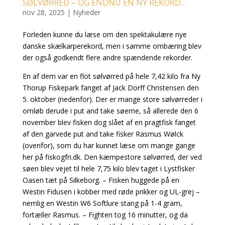
SØLVØRRED – OG ENDNU EN NY REKORD…
nov 28, 2025
|
Nyheder
Forleden kunne du læse om den spektakulære nye
danske skælkarperekord, men i samme ombæring blev
der også godkendt flere andre spændende rekorder.
En af dem var en flot sølvørred på hele 7,42 kilo fra Ny
Thorup Fiskepark fanget af Jack Dorff Christensen den
5. oktober (nedenfor). Der er mange store sølvørreder i
omløb derude i put and take søerne, så allerede den 6
november blev fisken dog slået af en pragtfisk fanget
af den garvede put and take fisker Rasmus Wølck
(ovenfor), som du har kunnet læse om mange gange
her på fiskogfri.dk. Den kæmpestore sølvørred, der ved
søen blev vejet til hele 7,75 kilo blev taget i Lystfisker
Oasen tæt på Silkeborg. – Fisken huggede på en
Westin Fidusen i kobber med røde prikker og UL-grej –
nemlig en Westin W6 Softlure stang på 1-4 gram,
fortæller Rasmus. – Fighten tog 16 minutter, og da