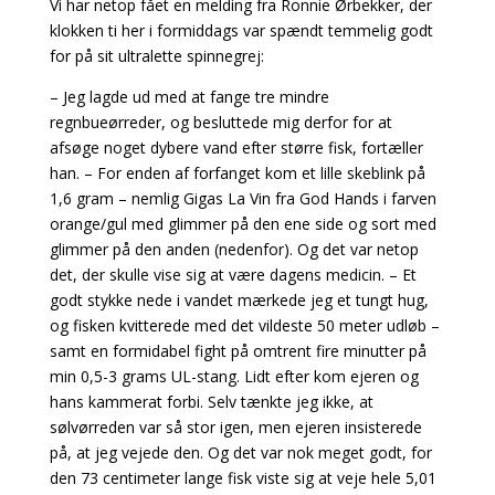
Vi har netop fået en melding fra Ronnie Ørbekker, der
klokken ti her i formiddags var spændt temmelig godt
for på sit ultralette spinnegrej:
– Jeg lagde ud med at fange tre mindre
regnbueørreder, og besluttede mig derfor for at
afsøge noget dybere vand efter større fisk, fortæller
han. – For enden af forfanget kom et lille skeblink på
1,6 gram – nemlig Gigas La Vin fra God Hands i farven
orange/gul med glimmer på den ene side og sort med
glimmer på den anden (nedenfor). Og det var netop
det, der skulle vise sig at være dagens medicin.
– Et
godt stykke nede i vandet mærkede jeg et tungt hug,
og fisken kvitterede med det vildeste 50 meter udløb –
samt en formidabel fight på omtrent fire minutter på
min 0,5-3 grams UL-stang. Lidt efter kom ejeren og
hans kammerat forbi. Selv tænkte jeg ikke, at
sølvørreden var så stor igen, men ejeren insisterede
på, at jeg vejede den. Og det var nok meget godt, for
den 73 centimeter lange fisk viste sig at veje hele 5,01