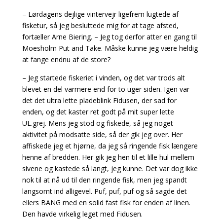
– Lørdagens dejlige vintervejr ligefrem lugtede af
fisketur, så jeg besluttede mig for at tage afsted,
fortæller Arne Biering. – Jeg tog derfor atter en gang til
Moesholm Put and Take. Måske kunne jeg være heldig
at fange endnu af de store?
– Jeg startede fiskeriet i vinden, og det var trods alt
blevet en del varmere end for to uger siden. Igen var
det det ultra lette pladeblink Fidusen, der sad for
enden, og det kaster ret godt på mit super lette
UL.grej. Mens jeg stod og fiskede, så jeg noget
aktivitet på modsatte side, så der gik jeg over. Her
affiskede jeg et hjørne, da jeg så ringende fisk længere
henne af bredden. Her gik jeg hen til et lille hul mellem
sivene og kastede så langt, jeg kunne. Det var dog ikke
nok til at nå ud til den ringende fisk, men jeg spandt
langsomt ind alligevel. Puf, puf, puf og så sagde det
ellers BANG med en solid fast fisk for enden af linen.
Den havde virkelig leget med Fidusen.