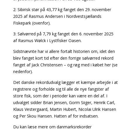
2: Sibirisk stør på 43,77 kg fanget den 29. november
2025 af Rasmus Andersen i Nordvestsjællands
Fiskepark (ovenfor).
3: Sølvørred på 7,79 kg fanget den 6. november 2025
af Rasmus Wølck i Lystfisker Oasen.
Sidstnævnte har vi allere fortalt historien om, idet den
blev fanget kort tid efter den forrige sølvørred rekord
fanget af Jack Christensen – og røg med i købet her (se
nedenfor).
Det danske rekordudvalg lægger et kæmpe arbejde i at
registrere og forholde sig til alle de nye fangster af
store fisk, som der i perioder kan være en del af. I
udvalget sidder Brian Jensen, Gorm Siiger, Henrik Carl,
Klaus Vestergaard, Martin Hubert, Nicolai Ulrik Hansen
og Per Skou Hansen. Hatten af for indsatsen.
Du kan læse mere om danmarksrekorder