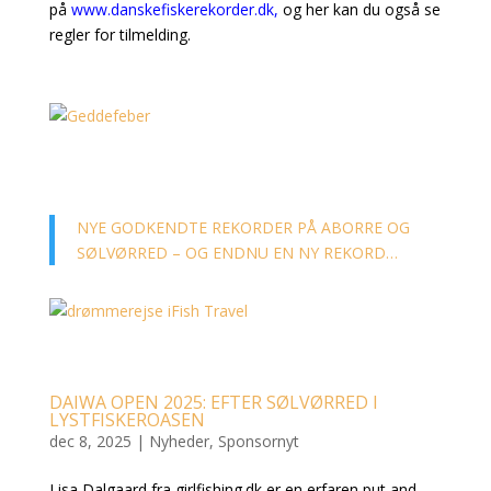
på
www.danskefiskerekorder.dk
,
og her kan du også se
regler for tilmelding.
NYE GODKENDTE REKORDER PÅ ABORRE OG
SØLVØRRED – OG ENDNU EN NY REKORD…
DAIWA OPEN 2025: EFTER SØLVØRRED I
LYSTFISKEROASEN
dec 8, 2025
|
Nyheder
,
Sponsornyt
Lisa Dalgaard fra girlfishing.dk er en erfaren put and