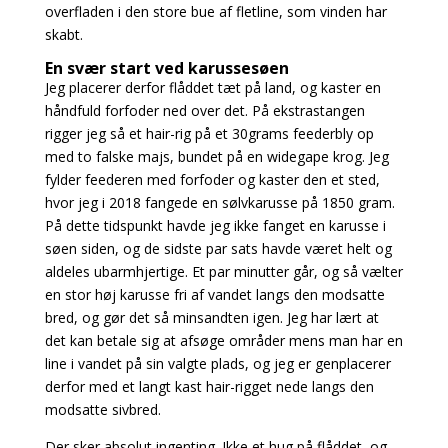
overfladen i den store bue af fletline, som vinden har
skabt.
En svær start ved karussesøen
Jeg placerer derfor flåddet tæt på land, og kaster en
håndfuld forfoder ned over det.
På ekstrastangen
rigger jeg så et hair-rig på et 30grams feederbly op
med to falske majs, bundet på en widegape krog. Jeg
fylder feederen med forfoder og kaster den et sted,
hvor jeg i 2018 fangede en sølvkarusse på 1850 gram.
På dette tidspunkt havde jeg ikke fanget en karusse i
søen siden, og de sidste par sats havde været helt og
aldeles ubarmhjertige.
Et par minutter går, og så vælter
en stor høj karusse fri af vandet langs den modsatte
bred, og gør det så minsandten igen. Jeg har lært at
det kan betale sig at afsøge områder mens man har en
line i vandet på sin valgte plads, og jeg er genplacerer
derfor med et langt kast hair-rigget nede langs den
modsatte sivbred.
Der sker absolut ingenting. Ikke et hug på flåddet, og