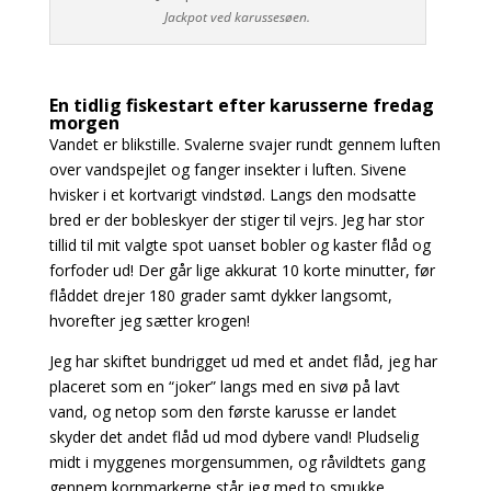
Jackpot ved karussesøen.
En tidlig fiskestart efter karusserne fredag
morgen
Vandet er blikstille. Svalerne svajer rundt gennem luften
over vandspejlet og fanger insekter i luften. Sivene
hvisker i et kortvarigt vindstød. Langs den modsatte
bred er der bobleskyer der stiger til vejrs. Jeg har stor
tillid til mit valgte spot uanset bobler og kaster flåd og
forfoder ud! Der går lige akkurat 10 korte minutter, før
flåddet drejer 180 grader samt dykker langsomt,
hvorefter jeg sætter krogen!
Jeg har skiftet bundrigget ud med et andet flåd, jeg har
placeret som en “joker” langs med en sivø på lavt
vand, og netop som den første karusse er landet
skyder det andet flåd ud mod dybere vand! Pludselig
midt i myggenes morgensummen, og råvildtets gang
gennem kornmarkerne står jeg med to smukke