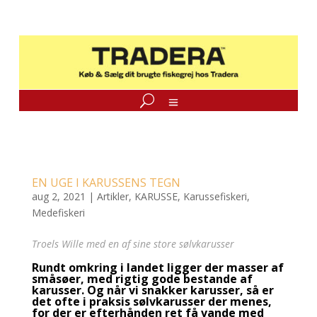
EN UGE I KARUSSENS TEGN
aug 2, 2021
|
Artikler
,
KARUSSE
,
Karussefiskeri
,
Medefiskeri
Troels Wille med en af sine store sølvkarusser
Rundt omkring i landet ligger der masser af
småsøer, med rigtig gode bestande af
karusser. Og når vi snakker karusser, så er
det ofte i praksis sølvkarusser der menes,
for der er efterhånden ret få vande med