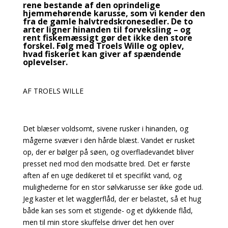
rene bestande af den oprindelige
hjemmehørende karusse, som vi kender den
fra de gamle halvtredskronesedler. De to
arter ligner hinanden til forveksling – og
rent fiskemæssigt gør det ikke den store
forskel. Følg med Troels Wille og oplev,
hvad fiskeriet kan giver af spændende
oplevelser.
AF TROELS WILLE
Det blæser voldsomt, sivene rusker i hinanden, og
mågerne svæver i den hårde blæst. Vandet er rusket
op, der er bølger på søen, og overfladevandet bliver
presset ned mod den modsatte bred. Det er første
aften af en uge dedikeret til et specifikt vand, og
mulighederne for en stor sølvkarusse ser ikke gode ud.
Jeg kaster et let wagglerflåd, der er belastet, så et hug
både kan ses som et stigende- og et dykkende flåd,
men til min store skuffelse driver det hen over