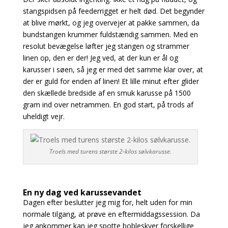
stangspidsen på feederrigget er helt død. Det begynder
at blive mørkt, og jeg overvejer at pakke sammen, da
bundstangen krummer fuldstændig sammen. Med en
resolut bevægelse løfter jeg stangen og strammer
linen op, den er der! Jeg ved, at der kun er ål og
karusser i søen, så jeg er med det samme klar over, at
der er guld for enden af linen! Et lille minut efter glider
den skællede bredside af en smuk karusse på 1500
gram ind over netrammen. En god start, på trods af
uheldigt vejr.
Troels med turens største 2-kilos sølvkarusse.
En ny dag ved karussevandet
Dagen efter beslutter jeg mig for, helt uden for min
normale tilgang, at prøve en eftermiddagssession. Da
jeg ankommer kan jeg spotte bobleskyer forskellige