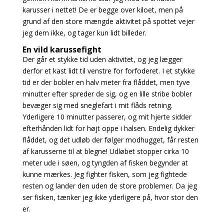
karusser i nettet! De er begge over kiloet, men på
grund af den store mængde aktivitet på spottet vejer
jeg dem ikke, og tager kun lidt billeder.
En vild karussefight
Der går et stykke tid uden aktivitet, og jeg lægger
derfor et kast lidt til venstre for forfoderet. I et stykke
tid er der bobler en halv meter fra flåddet, men tyve
minutter efter spreder de sig, og en lille stribe bobler
bevæger sig med sneglefart i mit flåds retning.
Yderligere 10 minutter passerer, og mit hjerte sidder
efterhånden lidt for højt oppe i halsen. Endelig dykker
flåddet, og det udløb der følger modhugget, får resten
af karusserne til at blegne! Udløbet stopper cirka 10
meter ude i søen, og tyngden af fisken begynder at
kunne mærkes. Jeg fighter fisken, som jeg fightede
resten og lander den uden de store problemer. Da jeg
ser fisken, tænker jeg ikke yderligere på, hvor stor den
er.