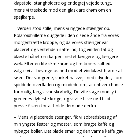
klapstole, stangholdere og endegrej vejede tungt,
mens vi traskede mod den glasklare drøm om en
spejlkarpe.
– Verden stod stille, mens vi riggede stænger op.
Polaroidbrillerne duggede i den disede ånde fra vores
morgentrætte kroppe, og da vores stænger var
placeret og ventetiden satte ind, tog vinden fat og
blæste håbet om karper i nettet længere og længere
væk. Efter en lille skælkarpe og fire timers stilhed
valgte vi at bevæge os ned mod et vindblæst hjørne af
søen. Der var grene, sunket halvvejs ned i dyndet, som
spiddede overfladen og mindede om, at enhver chance
for mulig fangst var skrøbelig. De ville søge mod ly i
grenenes dybeste kroge, og vi ville blive nød til at
presse fisken for at holde dem ude derfra.
– Mens vi placerede stænger, fik vi søbredsbesøg af
min yngste fætter og moster, som bragte kaffe og
nybagte boller. Det bløde smør og den varme kaffe gav