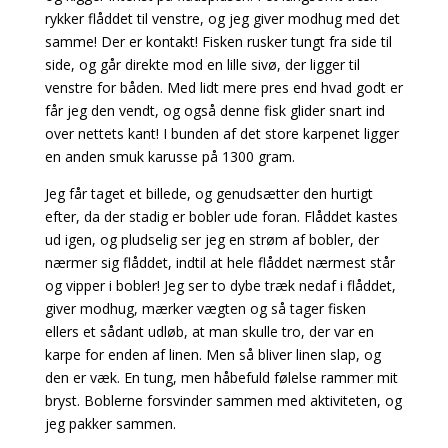
rykker flåddet til venstre, og jeg giver modhug med det
samme! Der er kontakt! Fisken rusker tungt fra side til
side, og går direkte mod en lille sivø, der ligger til
venstre for båden. Med lidt mere pres end hvad godt er
får jeg den vendt, og også denne fisk glider snart ind
over nettets kant! I bunden af det store karpenet ligger
en anden smuk karusse på 1300 gram.
Jeg får taget et billede, og genudsætter den hurtigt
efter, da der stadig er bobler ude foran. Flåddet kastes
ud igen, og pludselig ser jeg en strøm af bobler, der
nærmer sig flåddet, indtil at hele flåddet nærmest står
og vipper i bobler! Jeg ser to dybe træk nedaf i flåddet,
giver modhug, mærker vægten og så tager fisken
ellers et sådant udløb, at man skulle tro, der var en
karpe for enden af linen. Men så bliver linen slap, og
den er væk. En tung, men håbefuld følelse rammer mit
bryst. Boblerne forsvinder sammen med aktiviteten, og
jeg pakker sammen.