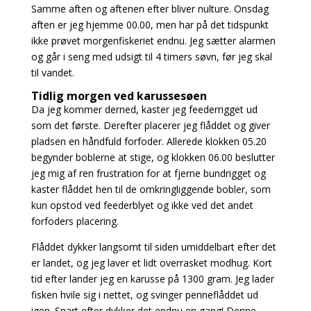
Samme aften og aftenen efter bliver nulture. Onsdag
aften er jeg hjemme 00.00, men har på det tidspunkt
ikke prøvet morgenfiskeriet endnu. Jeg sætter alarmen
og går i seng med udsigt til 4 timers søvn, før jeg skal
til vandet.
Tidlig morgen ved karussesøen
Da jeg kommer derned, kaster jeg feederrigget ud
som det første. Derefter placerer jeg flåddet og giver
pladsen en håndfuld forfoder. Allerede klokken 05.20
begynder boblerne at stige, og klokken 06.00 beslutter
jeg mig af ren frustration for at fjerne bundrigget og
kaster flåddet hen til de omkringliggende bobler, som
kun opstod ved feederblyet og ikke ved det andet
forfoders placering.
Flåddet dykker langsomt til siden umiddelbart efter det
er landet, og jeg laver et lidt overrasket modhug. Kort
tid efter lander jeg en karusse på 1300 gram. Jeg lader
fisken hvile sig i nettet, og svinger penneflåddet ud
igen. Snart efter dykker det endnu en gang! Denne