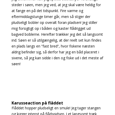
steder i søen, men jeg ved, at jeg skal være heldig for
at fange en på det tidspunkt. Fire varme og
eftermiddagstunge timer går, men så stiger der
pludseligt bobler op overalt foran pladsen! Jeg stiller
mig forsigtigt op i båden og kaster flådrigget ud
bagved boblerne. Herefter trækker jeg det så langsomt
ind. Søen er så utilgængelig, at der reelt set kun findes
en plads langs en ”fast bred”, hvor fiskene næsten
aldrig befinder sig, så derfor har jeg en båd placeret i
sivene, så jeg kan sidde i den og fiske ud i det meste af
søen!
Karusseaction på flåddet
Flåddet hopper pludseligt en smule! Jeg tager stangen
og kigger intenst på flådspidsen. I et langsomt træk