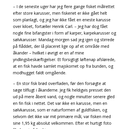
– I de seneste uger har jeg flere gange fisket målrettet
efter store karusser, men fiskeriet er ikke gået helt
som planlagt, og jeg har ikke fået en eneste karusse
over kiloet, fortæller Henrik Carl. – Jeg har dog fået
nogle fine bifangster i form af karper, karpekarusser og
sølvkarusser. Mandag morgen sad jeg igen og stirrede
på flåddet, der lå placeret lige op af et område med
åkander – hvilket i øvrigt er en af mine
yndlingsbeskæftigelser. Et forsigtigt løftenap afslørede,
at en fisk havde samlet majskornet op fra bunden, og
modhugget faldt omgående.
– En stor fisk brød overfladen, før den forsøgte at
søge tilflugt i åkanderne. Jeg fik heldigvis presset den
ud på mere åbent vand, og nogle minutter senere gled
en fin fisk i nettet. Det var ikke en karusse, men en
sølvkarusse, som er naturformen af guldfisken, og
selvom det ikke var mit primære mål, var fisken med
sine 1,95 kg absolut velkommen. Efter et hurtigt foto