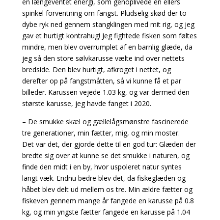
en længeventet energi, som genoplivede en ellers
spinkel forventning om fangst. Pludselig skød der to
dybe ryk ned gennem stangklingen med mit rig, og jeg
gav et hurtigt kontrahug! Jeg fightede fisken som føltes
mindre, men blev overrumplet af en barnlig glæde, da
jeg så den store sølvkarusse vælte ind over nettets
bredside. Den blev hurtigt, afkroget i nettet, og
derefter op på fangstmåtten, så vi kunne få et par
billeder. Karussen vejede 1.03 kg, og var dermed den
største karusse, jeg havde fanget i 2020.
– De smukke skæl og gællelågsmønstre fascinerede
tre generationer, min fætter, mig, og min moster.
Det var det, der gjorde dette til en god tur: Glæden der
bredte sig over at kunne se det smukke i naturen, og
finde den midt i en by, hvor uspoleret natur syntes
langt væk. Endnu bedre blev det, da fiskeglæden og
håbet blev delt ud mellem os tre. Min ældre fætter og
fiskeven gennem mange år fangede en karusse på 0.8
kg, og min yngste fætter fangede en karusse på 1.04