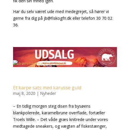
fik den sin frihed igen.
Har du selv været ude med medegrejet, så hører vi
gerne fra dig på
jb@fiskogfri.dk
eller telefon 30 70 02
36.
Et karpe sats med karusse guld
maj 8, 2020
|
Nyheder
– En tidlig morgen steg disen fra bysøens
blankpolerede, karamelbrune overflade, fortæller
Troels Wille. – Det våde græs knitrede under vores
medtagede sneakers, og vægten af fiskestænger,