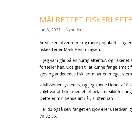
MÅLRETTET FISKERI EFT
jan 6, 2021
|
Nyheder
Artsfiskeri bliver mere og mere populært – og en
fiskearter er Mark Hemmingsen:
– Jeg var i går på en hurtig aftentur, og fiskeriet
fortæller han. Udsigten til at kunne fange smelt 
sjov og anderledes fisk, som har en meget særpr
– Missionen lykkedes, og jeg kunne i løbet af f
valgt var at fiske med et let belastet sildeforf
Dette er min tiende art i år, slutter han
Har du også selv fanget en sjov eller usædvanlig f
70 02 36.