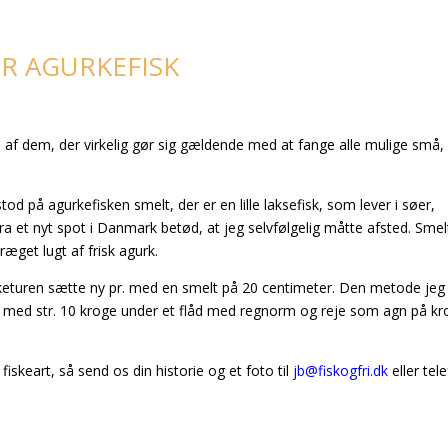
ER AGURKEFISK
 af dem, der virkelig gør sig gældende med at fange alle mulige små,
 stod på agurkefisken smelt, der er en lille laksefisk, som lever i søer,
fra et nyt spot i Danmark betød, at jeg selvfølgelig måtte afsted. Smel
æget lugt af frisk agurk.
isketuren sætte ny pr. med en smelt på 20 centimeter. Den metode je
ang med str. 10 kroge under et flåd med regnorm og reje som agn på k
iskeart, så send os din historie og et foto til
jb@fiskogfri.dk
eller tel