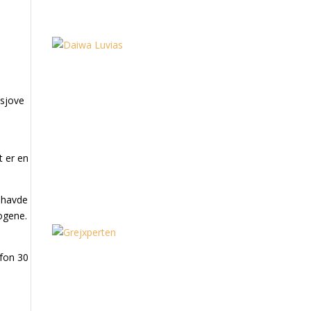
 sjove
t er en
g havde
rogene.
efon 30