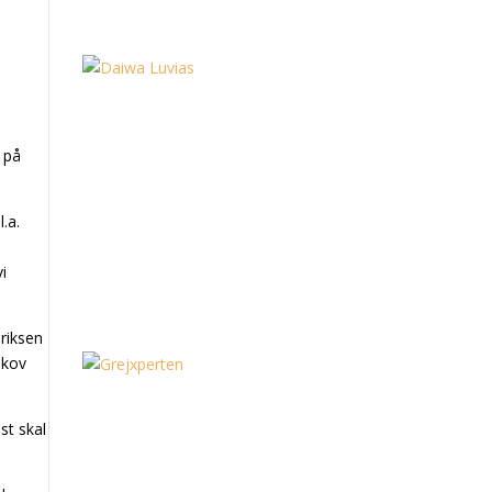
r på
.a.
vi
nriksen
skov
st skal