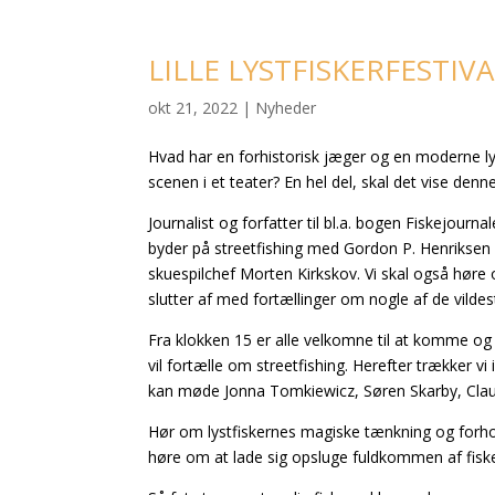
LILLE LYSTFISKERFESTIV
okt 21, 2022
|
Nyheder
Hvad har en forhistorisk jæger og en moderne lyst
scenen i et teater? En hel del, skal det vise denn
Journalist og forfatter til bl.a. bogen Fiskejour
byder på streetfishing med Gordon P. Henriksen
skuespilchef Morten Kirkskov. Vi skal også høre 
slutter af med fortællinger om nogle af de vildest
Fra klokken 15 er alle velkomne til at komme og 
vil fortælle om streetfishing. Herefter trækker vi
kan møde Jonna Tomkiewicz, Søren Skarby, Claus 
Hør om lystfiskernes magiske tænkning og forhold
høre om at lade sig opsluge fuldkommen af fiskeri