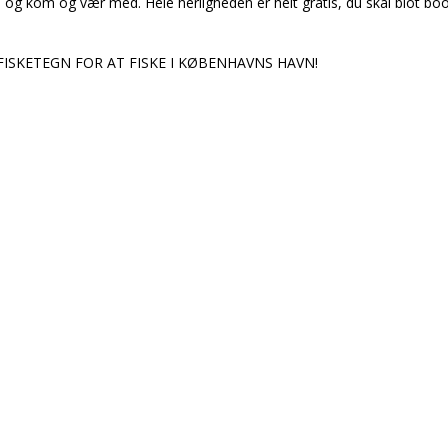
 og kom og vær med. Hele herligheden er helt gratis, du skal blot bo
ISKETEGN FOR AT FISKE I KØBENHAVNS HAVN!