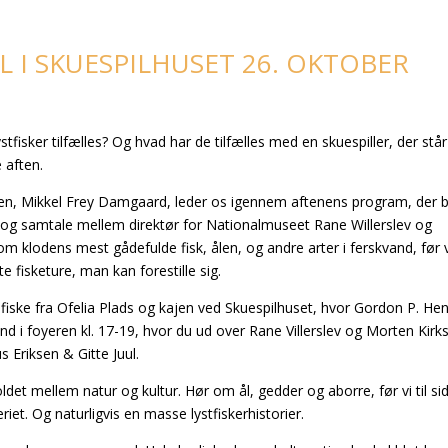
AL I SKUESPILHUSET 26. OKTOBER
fisker tilfælles? Og hvad har de tilfælles med en skuespiller, der stå
e aften.
nalen, Mikkel Frey Damgaard, leder os igennem aftenens program, der bl
 og samtale mellem direktør for Nationalmuseet Rane Willerslev og
om klodens mest gådefulde fisk, ålen, og andre arter i ferskvand, før 
e fisketure, man kan forestille sig.
fiske fra Ofelia Plads og kajen ved Skuespilhuset, hvor Gordon P. He
 ind i foyeren kl. 17-19, hvor du ud over Rane Villerslev og Morten Kirk
Eriksen & Gitte Juul.
et mellem natur og kultur. Hør om ål, gedder og aborre, før vi til sid
et. Og naturligvis en masse lystfiskerhistorier.