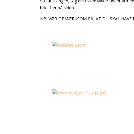
Så fat stangen, tag din fiskemakker under armen
billet her på siden.
NB! VÆR OPMÆRKSOM PÅ, AT DU SKAL HAVE F