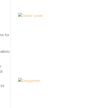
rne for
alitets
v
il
199