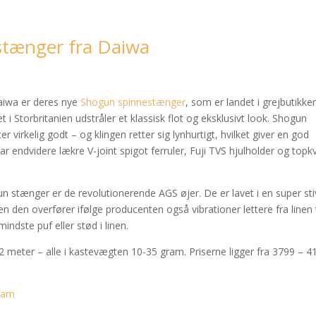
stænger fra Daiwa
aiwa er deres nye
Shogun spinnestænger
, som er landet i grejbutikke
 i Storbritanien udstråler et klassisk flot og eksklusivt look. Shogun
virkelig godt – og klingen retter sig lynhurtigt, hvilket giver en god
ar endvidere lækre V-joint spigot ferruler, Fuji TVS hjulholder og topkv
n stænger er de revolutionerende AGS øjer. De er lavet i en super sti
en den overfører ifølge producenten også vibrationer lettere fra linen t
dste puf eller stød i linen.
3,2 meter – alle i kastevægten 10-35 gram. Priserne ligger fra 3799 – 4
ram