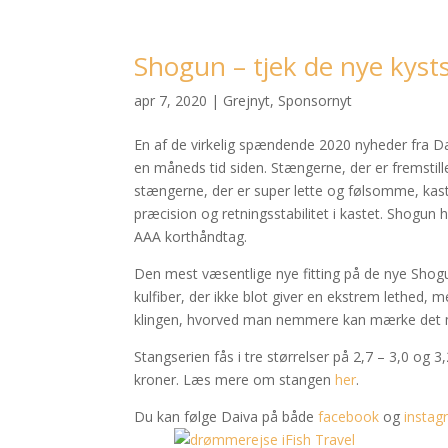
Shogun – tjek de nye kyst
apr 7, 2020
|
Grejnyt
,
Sponsornyt
En af de virkelig spændende 2020 nyheder fra D
en måneds tid siden. Stængerne, der er fremstillet
stængerne, der er super lette og følsomme, kaster 
præcision og retningsstabilitet i kastet. Shogun h
AAA korthåndtag.
Den mest væsentlige nye fitting på de nye Shogu
kulfiber, der ikke blot giver en ekstrem lethed, m
klingen, hvorved man nemmere kan mærke det min
Stangserien fås i tre størrelser på 2,7 – 3,0 og 
kroner. Læs mere om stangen
her
.
Du kan følge Daiva på både
facebook
og
instag