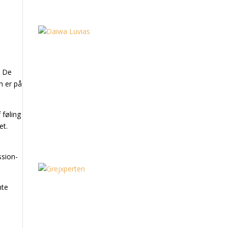
. De
m er på
 føling
et.
ssion-
nte