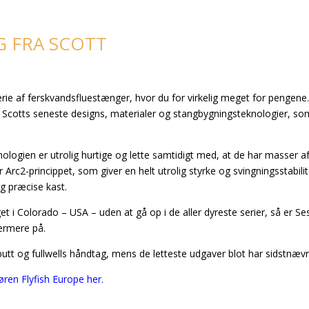
G FRA SCOTT
erie af ferskvandsfluestænger, hvor du for virkelig meget for pengene
Scotts seneste designs, materialer og stangbygningsteknologier, so
ologien er utrolig hurtige og lette samtidigt med, at de har masser af
r Arc2-princippet, som giver en helt utrolig styrke og svingningsstabilit
og præcise kast.
et i Colorado – USA – uden at gå op i de aller dyreste serier, så er Se
nærmere på.
tbutt og fullwells håndtag, mens de letteste udgaver blot har sidstnæv
øren Flyfish Europe her.