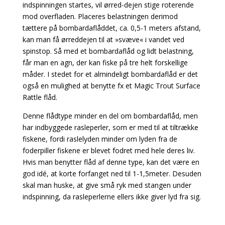
indspinningen startes, vil ørred-dejen stige
roterende
mod overfladen. Placeres belastningen derimod
tættere på bombardaflåddet, ca. 0,5-1
meters afstand,
kan man få ørreddejen til at »svæve« i vandet ved
spinstop. Så med et bombardaflåd og lidt belastning,
får man en agn, der kan fiske på tre helt forskellige
måder.
I stedet for et almindeligt bombardaflåd er det
også en mulighed at benytte fx et Magic Trout Surface
Rattle flåd.
Denne flådtype minder en del om bombardaflåd, men
har indbyggede rasleperler, som er med til at tiltrække
fiskene, fordi raslelyden minder om lyden fra de
foderpiller fiskene er blevet fodret med hele deres liv.
Hvis man benytter flåd af denne type, kan det være en
god idé, at korte forfanget ned til 1-1,5meter. Desuden
skal man huske, at give små ryk med stangen under
indspinning, da rasleperlerne ellers ikke giver lyd fra sig.