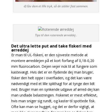
d) Giv dem et lille tryk, så de sidder fast sammen.
Tips til den roterende ørreddej .
Det ultra lette put and take fiskeri med
ørreddej
Er man til UL-fiskeri, er den sjoveste metode at
montere ørreddejen på et kort forfang af 0,18-0,20
mm fluorocarbon. Dejen vejer nok til at fungere som
kastevægt. Hvis det er en flydende dej man bruger,
fisker den helt oppe i overfladen, og det kan være
nødvendigt med et lille splithagl for at tynge den lidt
ned. Bruger man en synkende udgave af ørred-dej kan
man undlade belastningen. Fiskeriet er mest effektivt,
hvis man sniger sig rundt, og kaster til spottede fisk.
Ofte kan man se hugget, og det er derfor vigtigt, at