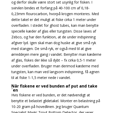
og derfor skulle være stort set usynlig for fisken. I
svirvlen bindes et forfang på 40-100 cm af 0,18-
0,23mm flourocarbon, hvorpå krogen monteres. Med
dette takel er det muligt at fiske cirka 1 meter under
overfladen. I stedet for ghost tubes, kan man benytte
specielle kæder af glas eller tungsten. Disse laves af
Zebco, og har den funktion, at de under indspinning
afgiver lyd. Igen skal man dog huske at give små ryk
med stangen. De små ryk, er også med til at give
ørreddejen mere gang i vandet. Benytter man kæderne
af glas, fiskes der ikke så dybt – fx cirka 0,5-1 meter
under overfladen. Bruger man derimod kæderne med
tungsten, kan man ved langsom indspinning, få agnen
til at fiske 1-1,5 meter nede i vandet.
Når fiskene er ved bunden af put and take
´en
Hvis fiskene er ved bunden, er det nødvendigt at
benytte et belastet glidetakel. Monter en belastning på
10-20 gram på hovedlinen. Jeg bruger Quantum
Specialist Magic Trout Bottom Detector, der vejer