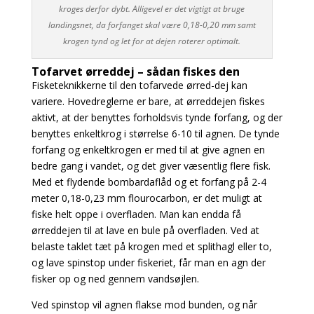
kroges derfor dybt. Alligevel er det vigtigt at bruge
landingsnet, da forfanget skal være 0,18-0,20 mm samt
krogen tynd og let for at dejen roterer optimalt.
Tofarvet ørreddej – sådan fiskes den
Fisketeknikkerne til den tofarvede ørred-dej kan
variere. Hovedreglerne er bare, at ørreddejen
fiskes
aktivt, at der benyttes forholdsvis tynde forfang, og der
benyttes enkeltkrog i størrelse 6-
10 til agnen. De tynde
forfang og enkeltkrogen er med til at give agnen en
bedre gang i vandet, og det giver væsentlig flere fisk.
Med et flydende bombardaflåd og et forfang på 2-4
meter 0,18-0,23 mm flourocarbon, er det muligt at
fiske helt oppe i overfladen. Man kan endda få
ørreddejen til at lave en bule på overfladen. Ved at
belaste taklet tæt på krogen med et splithagl eller to,
og lave spinstop
under fiskeriet, får man en agn der
fisker op og ned gennem vandsøjlen.
Ved spinstop vil agnen flakse mod bunden, og når