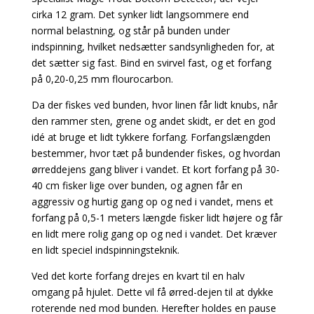
cirka 12 gram. Det synker lidt langsommere end
normal belastning, og står på bunden under
indspinning, hvilket nedsætter sandsynligheden for, at
det sætter sig fast. Bind en svirvel fast, og et forfang
på 0,20-0,25 mm flourocarbon.
Da der fiskes ved bunden, hvor linen får lidt knubs, når
den rammer sten, grene og andet skidt, er
det en god
idé at bruge et lidt tykkere forfang. Forfangslængden
bestemmer, hvor tæt på bunden
der fiskes, og hvordan
ørreddejens gang bliver i vandet. Et kort forfang på 30-
40 cm fisker lige over bunden, og agnen får en
aggressiv og hurtig gang op og ned i vandet, mens et
forfang på 0,5-1 meters længde fisker lidt højere og får
en lidt mere rolig gang op og ned i vandet. Det kræver
en lidt speciel indspinningsteknik.
Ved det korte forfang drejes en kvart til en halv
omgang på hjulet. Dette vil få ørred-dejen
til at dykke
roterende ned mod bunden. Herefter holdes en pause