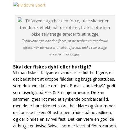
Tofarvede agn har den force, at de skaber en tænd/sluk
effekt, når de roterer, hvilket ofte kan lokke selv træge
ørreder til at hugge.
Skal der fiskes dybt eller hurtigt?
Vil man fiske lidt dybere i vandet eller lidt hurtigere, er
det bedst helt at droppe flåddet, og bruge ghosttubes,
som du kunne læse om i Jens Bursells artikel: »Så godt
som usynlig« på Fisk & Fri’s hjemmeside. De kan
sammenlignes lidt med et synkende bombardaflåd,
men de er bare ikke ret store, helt klare og skræmmer
derfor ikke fisken. Ghost tuben trådes på hovedlinen,
og der bindes en svirvel fast. Det kan være en god idé
at bruge en Invisa Svirvel, som er lavet af flourocarbon,