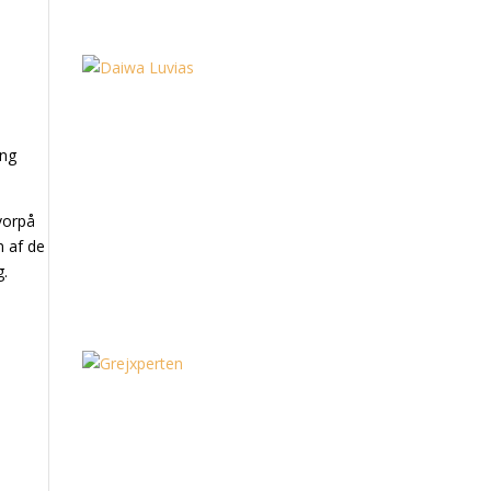
ing
.
hvorpå
n af de
g.