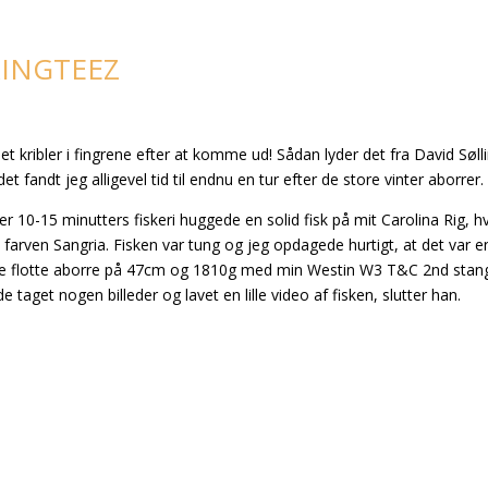
RINGTEEZ
det kribler i fingrene efter at komme ud! Sådan lyder det fra David Søll
 fandt jeg alligevel tid til endnu en tur efter de store vinter aborrer
ter 10-15 minutters fiskeri huggede en solid fisk på mit Carolina Rig, 
 farven Sangria. Fisken var tung og jeg opdagede hurtigt, at det var e
 denne flotte aborre på 47cm og 1810g med min Westin W3 T&C 2nd stan
taget nogen billeder og lavet en lille video af fisken, slutter han.