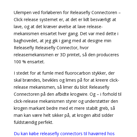
Ulempen ved forløberen for Releasefly Connectoren –
Click release systemet er, at det er lidt besværligt at
lave, og at det kræver øvelse at lave release-
mekanismen ensartet hver gang. Det var med dette i
baghovedet, at jeg gik i gang med at designe min
Releasefly Releasefly Connector, hvor
releasemekanismen er 3D printet, så den produceres
100 % ensartet.
I stedet for at fumle med fluorocarbon stykker, der
skal brændes, bevikles og limes på for at kreere click-
release mekanismen, så limer du blot Releasefly
Connectoren på den afbidte krogwire. Og – i forhold til
click-release mekanismen styrer og understøtter den
krogen markant bedre med et mere stabilt greb, så
man kan være helt sikker på, at krogen altid sidder
fuldstændig perfekt.
Du kan købe releasefly connectors til havørred hos