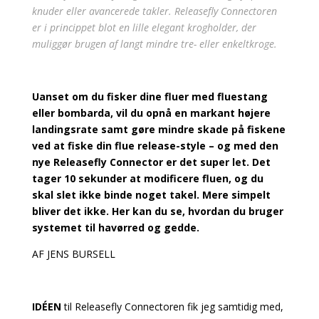
knuder eller avancerede takler. Releasefly Connectoren
er i princippet blot en lille elegant krogholder, der
muliggør brugen af langt mindre tre- eller enkeltkroge.
Uanset om du fisker dine fluer med fluestang
eller bombarda, vil du opnå en markant højere
landingsrate samt gøre mindre skade på fiskene
ved at fiske din flue release-style – og med den
nye Releasefly Connector er det super let. Det
tager 10 sekunder at modificere fluen, og du
skal slet ikke binde noget takel. Mere simpelt
bliver det ikke. Her kan du se, hvordan du bruger
systemet til havørred og gedde.
AF JENS BURSELL
IDÉEN
til Releasefly Connectoren fik jeg samtidig med,