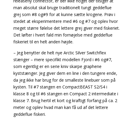
releasefly connector, er der ikke noget der tilsiger at
man absolut skal bruge traditionelt tungt geddeflue
grej som #8 og#9 for at kunne sætte krogene. Prøv i
stedet at eksperimentere med #6 og #7 og oplev hvor
meget større følelse det lettere grej giver med fiskeriet.
Det løfter i hvert fald min fornøjelse med geddeflue
fiskeriet til en helt anden højde.
– Jeg benytter de helt nye Arctic Silver Switchflex
stænger – mere specifikt modellen Fjord i #6 og#7,
som egentlig er en serie kniv skarpe graphene
kyststænger. Jeg giver dem en line i den tungere ende,
da jeg ikke har brug for de smalleste linebuer som på
kysten. Til #7 stangen en CompactBEAST S2/S4 i
klasse 8 og til #6 stangen en Compact 2 intermediate i
klasse 7. Brug hertil et kort og kraftigt forfang på ca. 2
meter og oplev hvad man kan få ud af det lettere
geddeflue fiskeri.