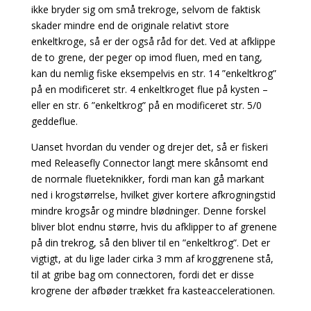
ikke bryder sig om små trekroge, selvom de faktisk
skader mindre end de originale relativt store
enkeltkroge, så er der også råd for det. Ved at afklippe
de to grene, der peger op imod fluen, med en tang,
kan du nemlig fiske eksempelvis en str. 14 ”enkeltkrog”
på en modificeret str. 4 enkeltkroget flue på kysten –
eller en str. 6 ”enkeltkrog” på en modificeret str. 5/0
geddeflue.
Uanset hvordan du vender og drejer det, så er fiskeri
med Releasefly Connector langt mere skånsomt end
de normale flueteknikker, fordi man kan gå markant
ned i krogstørrelse, hvilket giver kortere afkrogningstid
mindre krogsår og mindre blødninger. Denne forskel
bliver blot endnu større, hvis du afklipper to af grenene
på din trekrog, så den bliver til en ”enkeltkrog”. Det er
vigtigt, at du lige lader cirka 3 mm af kroggrenene stå,
til at gribe bag om connectoren, fordi det er disse
krogrene der afbøder trækket fra kasteaccelerationen.