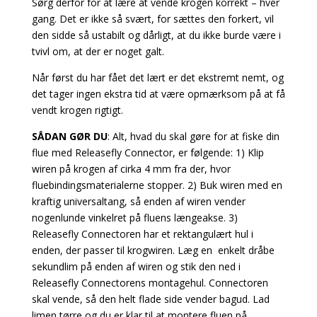
Sørg derfor for at lære at vende krogen korrekt – hver
gang. Det er ikke så svært, for sættes den forkert, vil
den sidde så ustabilt og dårligt, at du ikke burde være i
tvivl om, at der er noget galt.
Når først du har fået det lært er det ekstremt nemt, og
det tager ingen ekstra tid at være opmærksom på at få
vendt krogen rigtigt.
SÅDAN GØR DU
: Alt, hvad du skal gøre for at fiske din
flue med Releasefly Connector, er følgende: 1) Klip
wiren på krogen af cirka 4 mm fra der, hvor
fluebindingsmaterialerne stopper. 2) Buk wiren med en
kraftig universaltang, så enden af wiren vender
nogenlunde vinkelret på fluens længeakse. 3)
Releasefly Connectoren har et rektangulært hul i
enden, der passer til krogwiren. Læg en enkelt dråbe
sekundlim på enden af wiren og stik den ned i
Releasefly Connectorens montagehul. Connectoren
skal vende, så den helt flade side vender bagud. Lad
limen tørre og du er klar til at montere fluen på