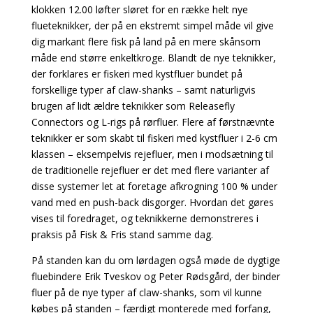
klokken 12.00 løfter sløret for en række helt nye
flueteknikker, der på en ekstremt simpel måde vil give
dig markant flere fisk på land på en mere skånsom
måde end større enkeltkroge. Blandt de nye teknikker,
der forklares er fiskeri med kystfluer bundet på
forskellige typer af claw-shanks – samt naturligvis
brugen af lidt ældre teknikker som Releasefly
Connectors og L-rigs på rørfluer. Flere af førstnævnte
teknikker er som skabt til fiskeri med kystfluer i 2-6 cm
klassen – eksempelvis rejefluer, men i modsætning til
de traditionelle rejefluer er det med flere varianter af
disse systemer let at foretage afkrogning 100 % under
vand med en push-back disgorger. Hvordan det gøres
vises til foredraget, og teknikkerne demonstreres i
praksis på Fisk & Fris stand samme dag.
På standen kan du om lørdagen også møde de dygtige
fluebindere Erik Tveskov og Peter Rødsgård, der binder
fluer på de nye typer af claw-shanks, som vil kunne
købes på standen – færdigt monterede med forfang,