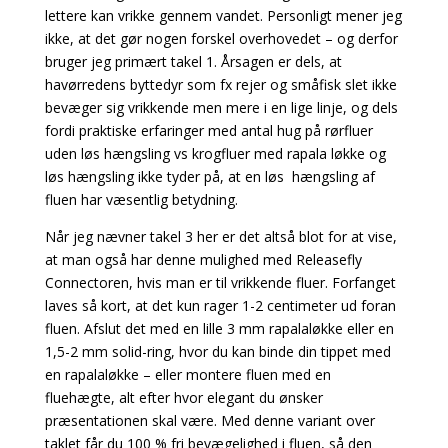
lettere kan vrikke gennem vandet. Personligt mener jeg
ikke, at det gør nogen forskel overhovedet – og derfor
bruger jeg primært takel 1. Årsagen er dels, at
havørredens byttedyr som fx rejer og småfisk slet ikke
bevæger sig vrikkende men mere i en lige linje, og dels
fordi praktiske erfaringer med antal hug på rørfluer
uden løs hængsling vs krogfluer med rapala løkke og
løs hængsling ikke tyder på, at en løs hængsling af
fluen har væsentlig betydning.
Når jeg nævner takel 3 her er det altså blot for at vise,
at man også har denne mulighed med Releasefly
Connectoren, hvis man er til vrikkende fluer. Forfanget
laves så kort, at det kun rager 1-2 centimeter ud foran
fluen. Afslut det med en lille 3 mm rapalaløkke eller en
1,5-2 mm solid-ring, hvor du kan binde din tippet med
en rapalaløkke – eller montere fluen med en
fluehægte, alt efter hvor elegant du ønsker
præsentationen skal være. Med denne variant over
taklet får du 100 % fri bevægelighed i fluen, så den