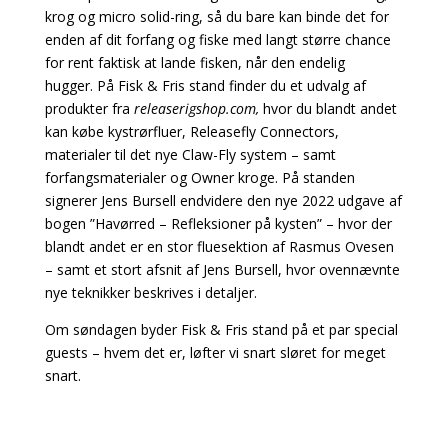
krog og micro solid-ring, så du bare kan binde det for
enden af dit forfang og fiske med langt større chance
for rent faktisk at lande fisken, når den endelig
hugger. På Fisk & Fris stand finder du et udvalg af
produkter fra
releaserigshop.com,
hvor du blandt andet
kan købe kystrørfluer, Releasefly Connectors,
materialer til det nye Claw-Fly system – samt
forfangsmaterialer og Owner kroge. På standen
signerer Jens Bursell endvidere den nye 2022 udgave af
bogen ”Havørred – Refleksioner på kysten” – hvor der
blandt andet er en stor fluesektion af Rasmus Ovesen
– samt et stort afsnit af Jens Bursell, hvor ovennævnte
nye teknikker beskrives i detaljer.
Om søndagen byder Fisk & Fris stand på et par special
guests – hvem det er, løfter vi snart sløret for meget
snart.