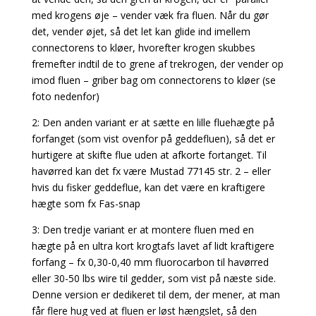
med krogens øje – vender væk fra fluen. Når du gør
det, vender øjet, så det let kan glide ind imellem
connectorens to kløer, hvorefter krogen skubbes
fremefter indtil de to grene af trekrogen, der vender op
imod fluen – griber bag om connectorens to kløer (se
foto nedenfor)
2: Den anden variant er at sætte en lille fluehægte på
forfanget (som vist ovenfor på geddefluen), så det er
hurtigere at skifte flue uden at afkorte fortanget. Til
havørred kan det fx være Mustad 77145 str. 2 – eller
hvis du fisker geddeflue, kan det være en kraftigere
hægte som fx Fas-snap
3: Den tredje variant er at montere fluen med en
hægte på en ultra kort krogtafs lavet af lidt kraftigere
forfang – fx 0,30-0,40 mm fluorocarbon til havørred
eller 30-50 lbs wire til gedder, som vist på næste side.
Denne version er dedikeret til dem, der mener, at man
får flere hug ved at fluen er løst hængslet, så den