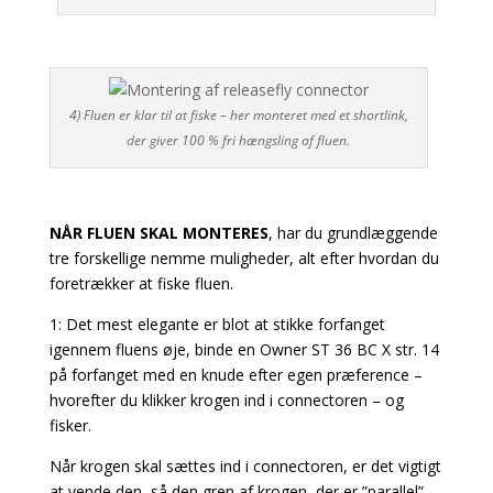
4) Fluen er klar til at fiske – her monteret med et shortlink,
der giver 100 % fri hængsling af fluen.
NÅR FLUEN SKAL MONTERES
, har du grundlæggende
tre forskellige nemme muligheder, alt efter hvordan du
foretrækker at fiske fluen.
1: Det mest elegante er blot at stikke forfanget
igennem fluens øje, binde en Owner ST 36 BC X str. 14
på forfanget med en knude efter egen præference –
hvorefter du klikker krogen ind i connectoren – og
fisker.
Når krogen skal sættes ind i connectoren, er det vigtigt
at vende den, så den gren af krogen, der er ”parallel”