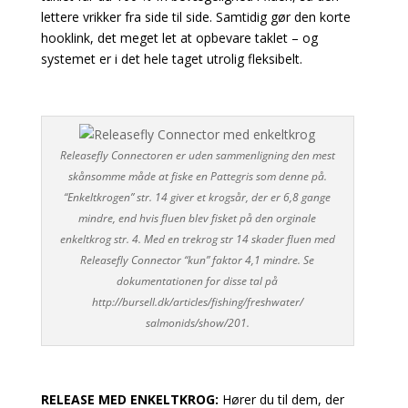
lettere vrikker fra side til side. Samtidig gør den korte
hooklink, det meget let at opbevare taklet – og
systemet er i det hele taget utrolig fleksibelt.
Releasefly Connectoren er uden sammenligning den mest
skånsomme måde at fiske en Pattegris som denne på.
“Enkeltkrogen” str. 14 giver et krogsår, der er 6,8 gange
mindre, end hvis fluen blev fisket på den orginale
enkeltkrog str. 4. Med en trekrog str 14 skader fluen med
Releasefly Connector “kun” faktor 4,1 mindre. Se
dokumentationen for disse tal på
http://bursell.dk/articles/fishing/freshwater/
salmonids/show/201.
RELEASE MED ENKELTKROG:
Hører du til dem, der