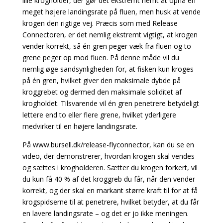
lille krogholder, der gør det ekstremt nemt at opnå en
meget højere landingsrate på fluen, men husk at vende
krogen den rigtige vej. Præcis som med Release
Connectoren, er det nemlig ekstremt vigtigt, at krogen
vender korrekt, så én gren peger væk fra fluen og to
grene peger op mod fluen. På denne måde vil du
nemlig øge sandsynligheden for, at fisken kun kroges
på én gren, hvilket giver den maksimale dybde på
kroggrebet og dermed den maksimale soliditet af
krogholdet. Tilsvarende vil én gren penetrere betydeligt
lettere end to eller flere grene, hvilket yderligere
medvirker til en højere landingsrate.
På
www.bursell.dk/release-flyconnector
, kan du se en
video, der demonstrerer, hvordan krogen skal vendes
og sættes i krogholderen. Sætter du krogen forkert, vil
du kun få 40 % af det kroggreb du får, når den vender
korrekt, og der skal en markant større kraft til for at få
krogspidserne til at penetrere, hvilket betyder, at du får
en lavere landingsrate – og det er jo ikke meningen.