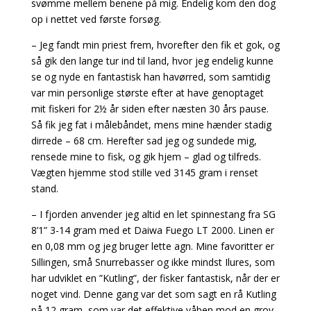
svømme mellem benene på mig. Endelig kom den dog
op i nettet ved første forsøg.
– Jeg fandt min priest frem, hvorefter den fik et gok, og
så gik den lange tur ind til land, hvor jeg endelig kunne
se og nyde en fantastisk han havørred, som samtidig
var min personlige største efter at have genoptaget
mit fiskeri for 2½ år siden efter næsten 30 års pause.
Så fik jeg fat i målebåndet, mens mine hænder stadig
dirrede – 68 cm. Herefter sad jeg og sundede mig,
rensede mine to fisk, og gik hjem – glad og tilfreds.
Vægten hjemme stod stille ved 3145 gram i renset
stand.
– I fjorden anvender jeg altid en let spinnestang fra SG
8’1” 3-14 gram med et Daiwa Fuego LT 2000. Linen er
en 0,08 mm og jeg bruger lette agn. Mine favoritter er
Sillingen, små Snurrebasser og ikke mindst Ilures, som
har udviklet en ”Kutling”, der fisker fantastisk, når der er
noget vind. Denne gang var det som sagt en rå Kutling
på 12 gram, som var det effektive våben mod en grov