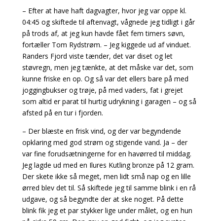
– Efter at have haft dagvagter, hvor jeg var oppe kl.
04:45 og skiftede til aftenvagt, vågnede jeg tidligt i går
på trods af, at jeg kun havde fået fem timers søvn,
fortæller Tom Rydstrøm. – Jeg kiggede ud af vinduet.
Randers Fjord viste tænder, det var diset og let
støvregn, men jeg tænkte, at det måske var det, som
kunne friske en op. Og så var det ellers bare på med
joggingbukser og trøje, på med vaders, fat i grejet
som altid er parat til hurtig udrykning i garagen – og så
afsted på en tur i fjorden.
– Der blæste en frisk vind, og der var begyndende
opklaring med god strøm og stigende vand. Ja – der
var fine forudsætningerne for en havørred til middag.
Jeg lagde ud med en Ilures Kutling bronze på 12 gram.
Der skete ikke så meget, men lidt små nap og en lille
ørred blev det til. Så skiftede jeg til samme blink i en rå
udgave, og så begyndte der at ske noget. På dette
blink fik jeg et par stykker lige under målet, og en hun