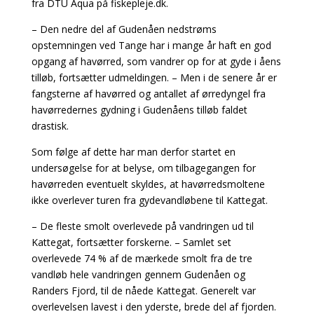
fra DTU Aqua på fiskepleje.dk.
– Den nedre del af Gudenåen nedstrøms
opstemningen ved Tange har i mange år haft en god
opgang af havørred, som vandrer op for at gyde i åens
tilløb, fortsætter udmeldingen. – Men i de senere år er
fangsterne af havørred og antallet af ørredyngel fra
havørredernes gydning i Gudenåens tilløb faldet
drastisk.
Som følge af dette har man derfor startet en
undersøgelse for at belyse, om tilbagegangen for
havørreden eventuelt skyldes, at havørredsmoltene
ikke overlever turen fra gydevandløbene til Kattegat.
– De fleste smolt overlevede på vandringen ud til
Kattegat, fortsætter forskerne. – Samlet set
overlevede 74 % af de mærkede smolt fra de tre
vandløb hele vandringen gennem Gudenåen og
Randers Fjord, til de nåede Kattegat. Generelt var
overlevelsen lavest i den yderste, brede del af fjorden.