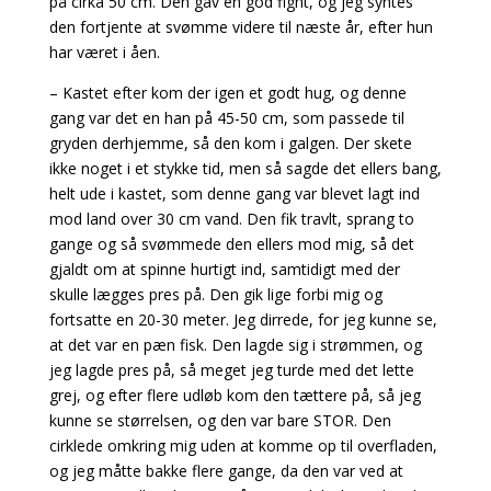
på cirka 50 cm. Den gav en god fight, og jeg syntes
den fortjente at svømme videre til næste år, efter hun
har været i åen.
– Kastet efter kom der igen et godt hug, og denne
gang var det en han på 45-50 cm, som passede til
gryden derhjemme, så den kom i galgen. Der skete
ikke noget i et stykke tid, men så sagde det ellers bang,
helt ude i kastet, som denne gang var blevet lagt ind
mod land over 30 cm vand. Den fik travlt, sprang to
gange og så svømmede den ellers mod mig, så det
gjaldt om at spinne hurtigt ind, samtidigt med der
skulle lægges pres på. Den gik lige forbi mig og
fortsatte en 20-30 meter. Jeg dirrede, for jeg kunne se,
at det var en pæn fisk. Den lagde sig i strømmen, og
jeg lagde pres på, så meget jeg turde med det lette
grej, og efter flere udløb kom den tættere på, så jeg
kunne se størrelsen, og den var bare STOR. Den
cirklede omkring mig uden at komme op til overfladen,
og jeg måtte bakke flere gange, da den var ved at