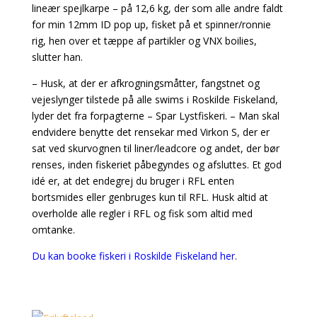
lineær spejlkarpe – på 12,6 kg, der som alle andre faldt
for min 12mm ID pop up, fisket på et spinner/ronnie
rig, hen over et tæppe af partikler og VNX boilies,
slutter han.
– Husk, at der er afkrogningsmåtter, fangstnet og
vejeslynger tilstede på alle swims i Roskilde Fiskeland,
lyder det fra forpagterne – Spar Lystfiskeri. – Man skal
endvidere benytte det rensekar med Virkon S, der er
sat ved skurvognen til liner/leadcore og andet, der bør
renses, inden fiskeriet påbegyndes og afsluttes. Et god
idé er, at det endegrej du bruger i RFL enten
bortsmides eller genbruges kun til RFL. Husk altid at
overholde alle regler i RFL og fisk som altid med
omtanke.
Du kan booke fiskeri i Roskilde Fiskeland her.