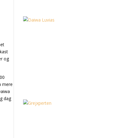
Det
 kast
er og
400
en mere
 Daiwa
lig dag