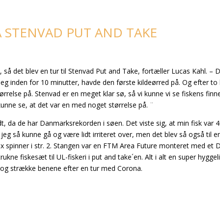
 STENVAD PUT AND TAKE
 så det blev en tur til Stenvad Put and Take, fortæller Lucas Kahl. – 
 jeg inden for 10 minutter, havde den første kildeørred på. Og efter to
rrelse på. Stenvad er en meget klar sø, så vi kunne vi se fiskens finn
unne se, at det var en med noget størrelse på. ¨
dt, da de har Danmarksrekorden i søen. Det viste sig, at min fisk var 
jeg så kunne gå og være lidt irriteret over, men det blev så også til 
ibrax spinner i str. 2. Stangen var en FTM Area Future monteret med et
trukne fiskesæt til UL-fiskeri i put and take´en. Alt i alt en super hygge
 og strække benene efter en tur med Corona.