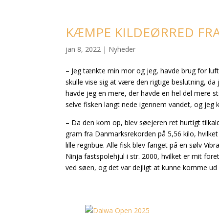
KÆMPE KILDEØRRED FRA
jan 8, 2022
|
Nyheder
– Jeg tænkte min mor og jeg, havde brug for luft,
skulle vise sig at være den rigtige beslutning, da
havde jeg en mere, der havde en hel del mere stø
selve fisken langt nede igennem vandet, og jeg k
– Da den kom op, blev søejeren ret hurtigt tilkal
gram fra Danmarksrekorden på 5,56 kilo, hvilket 
lille regnbue. Alle fisk blev fanget på en sølv V
Ninja fastspolehjul i str. 2000, hvilket er mit fore
ved søen, og det var dejligt at kunne komme ud