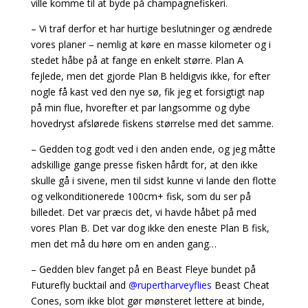
ville komme til at byde på champagnefiskeri.
– Vi traf derfor et har hurtige beslutninger og ændrede
vores planer – nemlig at køre en masse kilometer og i
stedet håbe på at fange en enkelt større. Plan A
fejlede, men det gjorde Plan B heldigvis ikke, for efter
nogle få kast ved den nye sø, fik jeg et forsigtigt nap
på min flue, hvorefter et par langsomme og dybe
hovedryst afslørede fiskens størrelse med det samme.
– Gedden tog godt ved i den anden ende, og jeg måtte
adskillige gange presse fisken hårdt for, at den ikke
skulle gå i sivene, men til sidst kunne vi lande den flotte
og velkonditionerede 100cm+ fisk, som du ser på
billedet. Det var præcis det, vi havde håbet på med
vores Plan B. Det var dog ikke den eneste Plan B fisk,
men det må du høre om en anden gang…
– Gedden blev fanget på en Beast Fleye bundet på
Futurefly bucktail and
@rupertharveyflies
Beast Cheat
Cones, som ikke blot gør mønsteret lettere at binde,