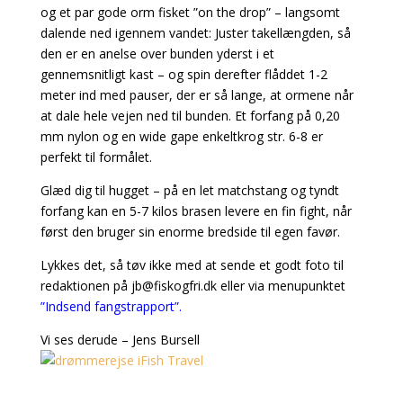
og et par gode orm fisket ”on the drop” – langsomt
dalende ned igennem vandet: Juster takellængden, så
den er en anelse over bunden yderst i et
gennemsnitligt kast – og spin derefter flåddet 1-2
meter ind med pauser, der er så lange, at ormene når
at dale hele vejen ned til bunden. Et forfang på 0,20
mm nylon og en wide gape enkeltkrog str. 6-8 er
perfekt til formålet.
Glæd dig til hugget – på en let matchstang og tyndt
forfang kan en 5-7 kilos brasen levere en fin fight, når
først den bruger sin enorme bredside til egen favør.
Lykkes det, så tøv ikke med at sende et godt foto til
redaktionen på
jb@fiskogfri.dk
eller via menupunktet
”Indsend fangstrapport”.
Vi ses derude – Jens Bursell