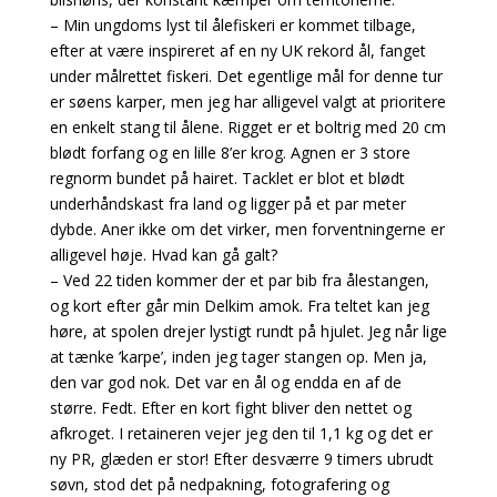
– Min ungdoms lyst til ålefiskeri er kommet tilbage,
efter at være inspireret af en ny UK rekord ål, fanget
under målrettet fiskeri. Det egentlige mål for denne tur
er søens karper, men jeg har alligevel valgt at prioritere
en enkelt stang til ålene. Rigget er et boltrig med 20 cm
blødt forfang og en lille 8’er krog. Agnen er 3 store
regnorm bundet på hairet. Tacklet er blot et blødt
underhåndskast fra land og ligger på et par meter
dybde. Aner ikke om det virker, men forventningerne er
alligevel høje. Hvad kan gå galt?
– Ved 22 tiden kommer der et par bib fra ålestangen,
og kort efter går min Delkim amok. Fra teltet kan jeg
høre, at spolen drejer lystigt rundt på hjulet. Jeg når lige
at tænke ’karpe’, inden jeg tager stangen op. Men ja,
den var god nok. Det var en ål og endda en af de
større. Fedt. Efter en kort fight bliver den nettet og
afkroget. I retaineren vejer jeg den til 1,1 kg og det er
ny PR, glæden er stor! Efter desværre 9 timers ubrudt
søvn, stod det på nedpakning, fotografering og