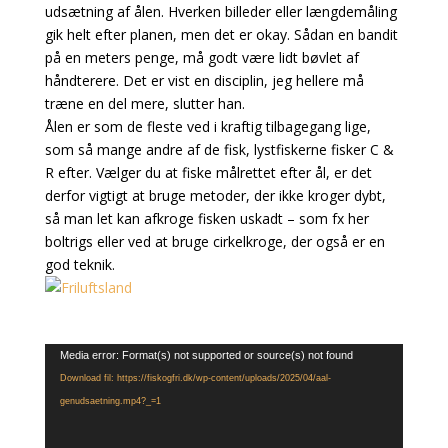
udsætning af ålen. Hverken billeder eller længdemåling
gik helt efter planen, men det er okay. Sådan en bandit
på en meters penge, må godt være lidt bøvlet af
håndterere. Det er vist en disciplin, jeg hellere må
træne en del mere, slutter han.
Ålen er som de fleste ved i kraftig tilbagegang lige,
som så mange andre af de fisk, lystfiskerne fisker C &
R efter. Vælger du at fiske målrettet efter ål, er det
derfor vigtigt at bruge metoder, der ikke kroger dybt,
så man let kan afkroge fisken uskadt – som fx her
boltrigs eller ved at bruge cirkelkroge, der også er en
god teknik.
Videoafspiller
Media error: Format(s) not supported or source(s) not found
Download fil: https://fiskogfri.dk/wp-content/uploads/2025/04/aal-
genudsaetning.mp4?_=1