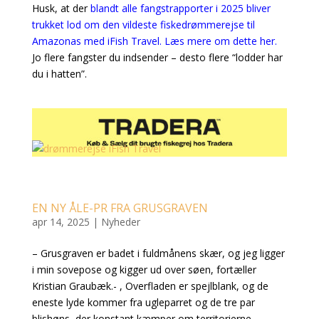
Husk, at der
blandt alle fangstrapporter i 2025 bliver
trukket lod om den vildeste fiskedrømmerejse til
Amazonas med iFish Travel. Læs mere om dette her.
Jo flere fangster du indsender – desto flere “lodder har
du i hatten”.
EN NY ÅLE-PR FRA GRUSGRAVEN
apr 14, 2025
|
Nyheder
– Grusgraven er badet i fuldmånens skær, og jeg ligger
i min sovepose og kigger ud over søen, fortæller
Kristian Graubæk.- , Overfladen er spejlblank, og de
eneste lyde kommer fra ugleparret og de tre par
blishøns, der konstant kæmper om territorierne.