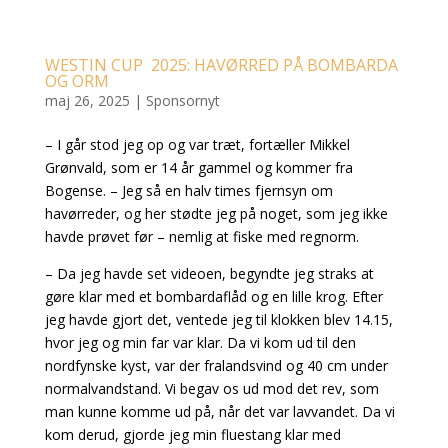
WESTIN CUP 2025: HAVØRRED PÅ BOMBARDA
OG ORM
maj 26, 2025
|
Sponsornyt
– I går stod jeg op og var træt, fortæller Mikkel
Grønvald, som er 14 år gammel og kommer fra
Bogense. – Jeg så en halv times fjernsyn om
havørreder, og her stødte jeg på noget, som jeg ikke
havde prøvet før – nemlig at fiske med regnorm.
– Da jeg havde set videoen, begyndte jeg straks at
gøre klar med et bombardaflåd og en lille krog. Efter
jeg havde gjort det, ventede jeg til klokken blev 14.15,
hvor jeg og min far var klar. Da vi kom ud til den
nordfynske kyst, var der fralandsvind og 40 cm under
normalvandstand. Vi begav os ud mod det rev, som
man kunne komme ud på, når det var lavvandet. Da vi
kom derud, gjorde jeg min fluestang klar med