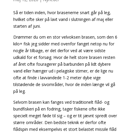
Så er tiden inden, hvor brasenerne snart går på leg,
hvilket ofte sker på lavt vand i slutningen af maj eller
starten af juni.
Drømmer du om en stor velvoksen brasen, som den 6
kilo+ fisk jeg sidder med ovenfor fanget netop nu for
nogle år tilbage, er det derfor ved at være sidste
udkald for et forsøg. Hvor de helt store brasen resten
af året ofte fouragerer på barbunden på lidt dybere
vand eller hænger ud i pelagiske stimer, er de lige nu
ofte at finde i lavvandede 1-2 meter dybe vige
tilstødende de sivområder, hvor de inden længe vil gå
på leg.
Selvom brasen kan fanges ved traditionelt flåd- og
bundfiskeri på en fodring, tager fiskene ofte ikke
specielt meget føde til sig – og er tit jævnt spredt over
større områder. Den bedste teknik er derfor ofte
flådspin med eksempelvis et stort belastet missile flåd