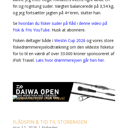
fin og rogntung suder. Vægten balancerede på 3,54 kg,
og jeg fortsætter jagten på 4+’eren, slutter han.
Se
hvordan du fisker suder på flåd i denne video på
Fisk & Fris YouTube.
Husk at abonnere.
Fisken deltager både i
Westin Cup 2026
og vores store
fiskedrømmerejselodtrækning om den vildeste fisketur
for to til en værdi af over 33.000 kroner sponsoreret af
iFish Travel.
Læs hvor drømmerejsen går hen her.
FLÅDSPIN & TID TIL STORBRASEN
maj 12, 2026
|
Nyheder