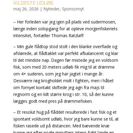
VILDESTE UDLØB
maj 26, 2026
|
Nyheder
,
Sponsornyt
– Her forleden var jeg igen på plads ved sudermosen,
længe inden solopgang for at opleve morgenfiskeriets
intensitet, fortæller Thomas Ratzlaff:
– Min gule flådtop stod stolt i den blanke overflade og
afslørede, at flådtaklet var perfekt afbalanceret og klar
til det mindste nap. Dagen før mistede jeg en voldsom
fisk, som med 20 meters udløb fik mig til at drømme
om 4+ suderen, som jeg har jagtet i mange år.
Desværre røg krogholdet midt i fighten, men i håbet
om fornyet kontakt skiftede jeg agn fra majs til
regnorm og en lidt større krog i str. 10, så der kunne
lægges godt med pres på drømmefisken.
– Et resolut hug på flåddet resulterede i fast fisk og et
spontant voldsomt udløb, hvor jeg bare kunne se til, at
fisken rasede ud på distancen. Med bævende knæ
kunne jeg efter nogle minutters intens fight lande en