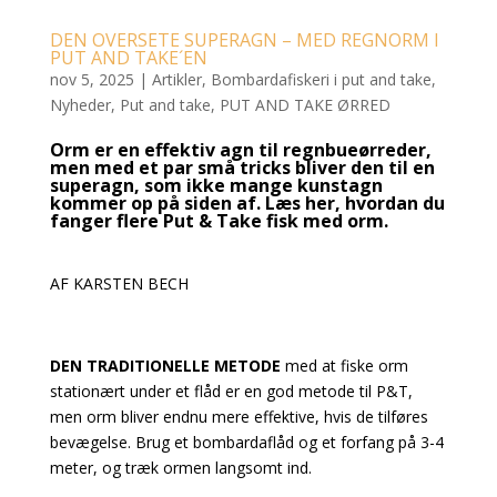
DEN OVERSETE SUPERAGN – MED REGNORM I
PUT AND TAKE´EN
nov 5, 2025
|
Artikler
,
Bombardafiskeri i put and take
,
Nyheder
,
Put and take
,
PUT AND TAKE ØRRED
Orm er en effektiv agn til regnbueørreder,
men med et par små tricks bliver den til en
superagn, som ikke mange kunstagn
kommer op på siden af. Læs her, hvordan du
fanger flere Put & Take fisk med orm.
AF KARSTEN BECH
DEN TRADITIONELLE METODE
med at fiske orm
stationært under et flåd er en god metode til P&T,
men orm bliver endnu mere effektive, hvis de tilføres
bevægelse. Brug et bombardaflåd og et forfang på 3-4
meter, og træk ormen langsomt ind.