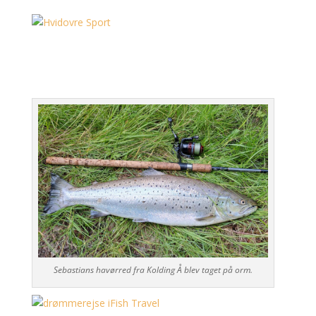
Sebastians havørred fra Kolding Å blev taget på orm.