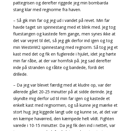
pattegrisen og derefter riggede jeg min bombarda
stang klar med regnorme fra haven.
– Så gik min far og jeg ud i vandet på revet. Min far
havde taget sin spinnestang med et blink med. Jeg tog
fluestangen og kastede fem gange, men synes ikke at
det var vejret til det, så jeg gik derfor ind igen og tog
min WestinW2 spinnestang med regnorm. Så tog jeg et
kast med det og fik en fuglerede i hjulet, idet jeg hørte
min far råbe, at der var hornfisk på. Jeg sad derefter
inde på stranden og råbte og bandede, fordi det
drillede.
– Da jeg var blevet færdig med at kludre op, var der
allerede gået 20-25 minutter på at sidde derinde. Jeg
skyndte mig derfor ud til min far igen og kastede et
enkelt kast med regnormen, og så kunne jeg mærke et
stort hug. Jeg kiggede langt ude og kunne se, at det var
en kæmpe havørred, den kæmpede helt vildt. Fighten
varede i 10-15 minutter. Da jeg fik den ind i nettet, var