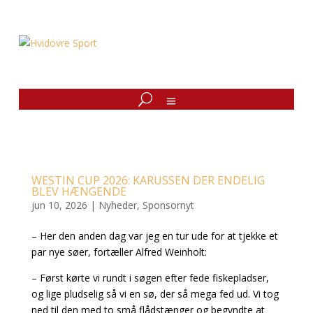
WESTIN CUP 2026: KARUSSEN DER ENDELIG
BLEV HÆNGENDE
jun 10, 2026
|
Nyheder
,
Sponsornyt
– Her den anden dag var jeg en tur ude for at tjekke et
par nye søer, fortæller Alfred Weinholt:
– Først kørte vi rundt i søgen efter fede fiskepladser,
og lige pludselig så vi en sø, der så mega fed ud. Vi tog
ned til den med to små flådstænger og begyndte at