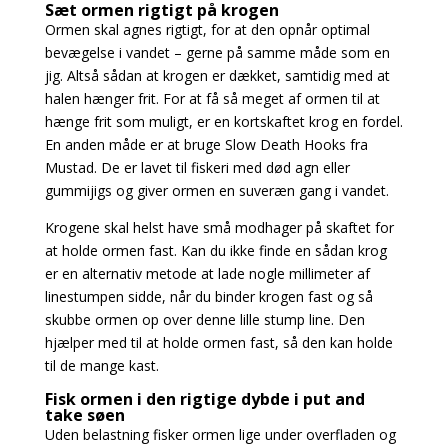
Sæt ormen rigtigt på krogen
Ormen skal agnes rigtigt, for at den opnår optimal
bevægelse i vandet – gerne på samme måde som en
jig. Altså sådan at krogen er dækket, samtidig med at
halen hænger frit. For at få så meget af ormen til at
hænge frit som muligt, er en kortskaftet krog en fordel.
En anden måde er at bruge Slow Death Hooks fra
Mustad. De er lavet til fiskeri med død agn eller
gummijigs og giver ormen en suveræn gang i vandet.
Krogene skal helst have små modhager på skaftet for
at holde ormen fast. Kan du ikke finde en sådan krog
er en alternativ metode at lade nogle millimeter af
linestumpen sidde, når du binder krogen fast og så
skubbe ormen op over denne lille stump line. Den
hjælper med til at holde ormen fast, så den kan holde
til de mange kast.
Fisk ormen i den rigtige dybde i put and
take søen
Uden belastning fisker ormen lige under overfladen og