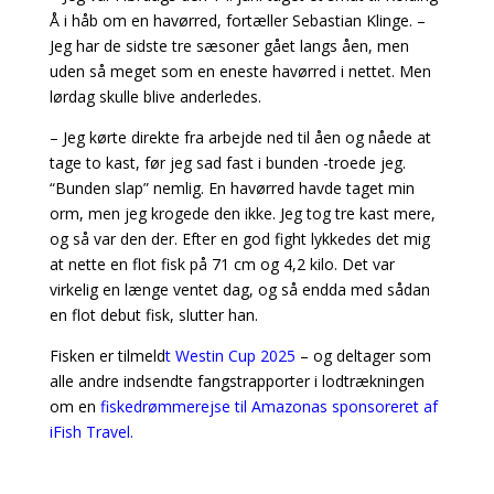
Å i håb om en havørred, fortæller Sebastian Klinge. –
Jeg har de sidste tre sæsoner gået langs åen, men
uden så meget som en eneste havørred i nettet. Men
lørdag skulle blive anderledes.
– Jeg kørte direkte fra arbejde ned til åen og nåede at
tage to kast, før jeg sad fast i bunden -troede jeg.
“Bunden slap” nemlig. En havørred havde taget min
orm, men jeg krogede den ikke. Jeg tog tre kast mere,
og så var den der. Efter en god fight lykkedes det mig
at nette en flot fisk på 71 cm og 4,2 kilo. Det var
virkelig en længe ventet dag, og så endda med sådan
en flot debut fisk, slutter han.
Fisken er tilmeld
t Westin Cup 2025
– og deltager som
alle andre indsendte fangstrapporter i lodtrækningen
om en
fiskedrømmerejse til Amazonas sponsoreret af
iFish Travel.