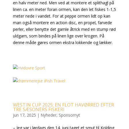
en halv meter ned. Men ved at montere et splithagl på
linen ca. en meter foran ormen, kan den let fiskes 1-1,5
meter nede i vandet. For at peppe ormen lidt op kan
man også montere en action disc, en propel, farvede
perler, eller benytte det gamle åtrick med en stump rød
uldgarn, som bindes på linen lige over krogen. På
denne måde gøres ormen ekstra lokkende og lækker.
WESTIN CUP 2025: EN FLOT HAVØRRED EFTER
TRE SÆSONERS FISKERI
jun 17, 2025
|
Nyheder
,
Sponsornyt
– Jeg var i lørdags den 14. juni taget et smut til Kolding