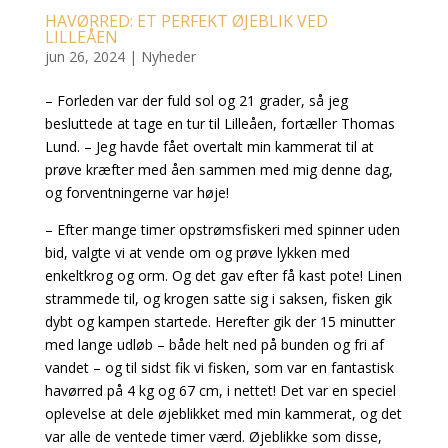
HAVØRRED: ET PERFEKT ØJEBLIK VED
LILLEÅEN
jun 26, 2024
|
Nyheder
– Forleden var der fuld sol og 21 grader, så jeg
besluttede at tage en tur til Lilleåen, fortæller Thomas
Lund. – Jeg havde fået overtalt min kammerat til at
prøve kræfter med åen sammen med mig denne dag,
og forventningerne var høje!
– Efter mange timer opstrømsfiskeri med spinner uden
bid, valgte vi at vende om og prøve lykken med
enkeltkrog og orm. Og det gav efter få kast pote! Linen
strammede til, og krogen satte sig i saksen, fisken gik
dybt og kampen startede. Herefter gik der 15 minutter
med lange udløb – både helt ned på bunden og fri af
vandet – og til sidst fik vi fisken, som var en fantastisk
havørred på 4 kg og 67 cm, i nettet! Det var en speciel
oplevelse at dele øjeblikket med min kammerat, og det
var alle de ventede timer værd. Øjeblikke som disse,