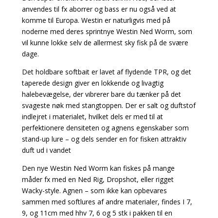
anvendes til fx aborrer og bass er nu også ved at
komme til Europa. Westin er naturligvis med på
noderne med deres sprintnye Westin Ned Worm, som
vil kunne lokke selv de allermest sky fisk på de svære
dage.
Det holdbare softbait er lavet af flydende TPR, og det
taperede design giver en lokkende og livagtig
halebevægelse, der vibrerer bare du tænker på det
svageste nøk med stangtoppen. Der er salt og duftstof
indlejret i materialet, hvilket dels er med til at
perfektionere densiteten og agnens egenskaber som
stand-up lure – og dels sender en for fisken attraktiv
duft ud i vandet
Den nye Westin Ned Worm kan fiskes på mange
måder fx med en Ned Rig, Dropshot, eller rigget
Wacky-style. Agnen – som ikke kan opbevares
sammen med softlures af andre materialer, findes I 7,
9, og 11cm med hhv 7, 6 og 5 stk i pakken til en