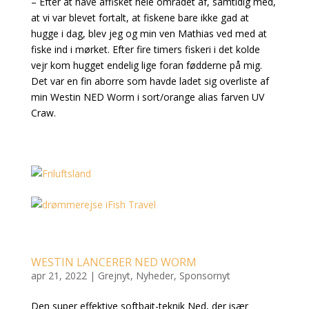
– Efter at have affisket hele området af, samtidig med,
at vi var blevet fortalt, at fiskene bare ikke gad at
hugge i dag, blev jeg og min ven Mathias ved med at
fiske ind i mørket. Efter fire timers fiskeri i det kolde
vejr kom hugget endelig lige foran fødderne på mig.
Det var en fin aborre som havde ladet sig overliste af
min Westin NED Worm i sort/orange alias farven UV
Craw.
WESTIN LANCERER NED WORM
apr 21, 2022
|
Grejnyt
,
Nyheder
,
Sponsornyt
Den super effektive softbait-teknik Ned, der især