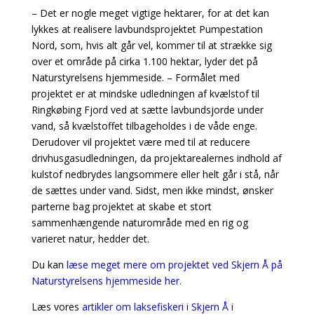
– Det er nogle meget vigtige hektarer, for at det kan
lykkes at realisere lavbundsprojektet Pumpestation
Nord, som, hvis alt går vel, kommer til at strække sig
over et område på cirka 1.100 hektar, lyder det på
Naturstyrelsens hjemmeside. – Formålet med
projektet er at mindske udledningen af kvælstof til
Ringkøbing Fjord ved at sætte lavbundsjorde under
vand, så kvælstoffet tilbageholdes i de våde enge.
Derudover vil projektet være med til at reducere
drivhusgasudledningen, da projektarealernes indhold af
kulstof nedbrydes langsommere eller helt går i stå, når
de sættes under vand. Sidst, men ikke mindst, ønsker
parterne bag projektet at skabe et stort
sammenhængende naturområde med en rig og
varieret natur, hedder det.
Du kan
læse meget mere om projektet ved Skjern Å på
Naturstyrelsens hjemmeside her.
Læs vores
artikler om laksefiskeri i Skjern Å i